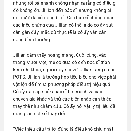
nhưng rồi bà nhanh chóng nhận ra rằng có điều gì
đó không ổn. Jillian đến bác sĩ, nhưng không ai
nói được là cô đang bị gì. Các bác sĩ phỏng đoán
các triệu chứng của Jillian có thể là do cô ấy sụt
cân gần đây, mặc dù thực tế là cô ấy vẫn cân
nặng bình thường.
Jillian cảm thấy hoang mang. Cuối cùng, vào
tháng Mười Một, mẹ cô đưa cô đến bác sĩ thần
kinh nhi khoa, người này nói với Jillian rằng cô bị
POTS. Jillian là trường hợp tiêu biểu cho việc phải
vật lộn để tìm ra phương pháp điều trị hiệu quả.
Cô ấy đã gặp nhiều bác sĩ tim mạch và các
chuyên gia khác và thử các biện pháp can thiệp
thay thế như châm cứu. Cô ấy nói vật lý trị liệu đã
mang lại một số thay đổi.
“Việc thiếu câu trả lời đúng là điều khó chịu nhất