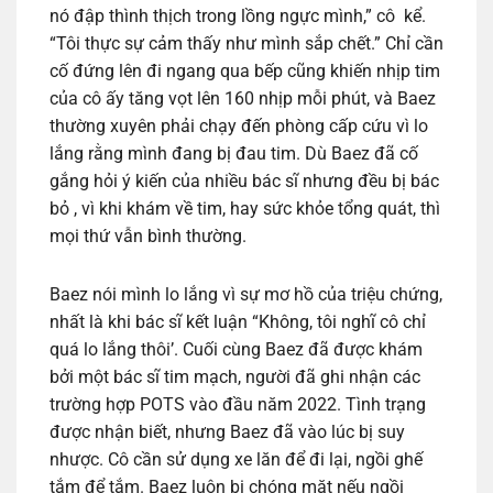
nó đập thình thịch trong lồng ngực mình,” cô kể.
“Tôi thực sự cảm thấy như mình sắp chết.” Chỉ cần
cố đứng lên đi ngang qua bếp cũng khiến nhịp tim
của cô ấy tăng vọt lên 160 nhịp mỗi phút, và Baez
thường xuyên phải chạy đến phòng cấp cứu vì lo
lắng rằng mình đang bị đau tim. Dù Baez đã cố
gắng hỏi ý kiến ​​của nhiều bác sĩ nhưng đều bị bác
bỏ , vì khi khám về tim, hay sức khỏe tổng quát, thì
mọi thứ vẫn bình thường.
Baez nói mình lo lắng vì sự mơ hồ của triệu chứng,
nhất là khi bác sĩ kết luận “Không, tôi nghĩ cô chỉ
quá lo lắng thôi’. Cuối cùng Baez đã được khám
bởi một bác sĩ tim mạch, người đã ghi nhận các
trường hợp POTS vào đầu năm 2022. Tình trạng
được nhận biết, nhưng Baez đã vào lúc bị suy
nhược. Cô cần sử dụng xe lăn để đi lại, ngồi ghế
tắm để tắm. Baez luôn bị chóng mặt nếu ngồi