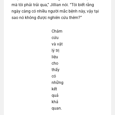
mà tôi phải trải qua,” Jillian nói. “Tôi biết rằng
ngày càng có nhiều người mắc bệnh này, vậy tại
sao nó không được nghiên cứu thêm?”
Châm
cứu
và vật
lý trị
liệu
cho
thấy
có
những
kết
quả
khả
quan.