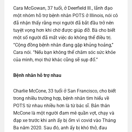
Cara McGowan, 37 tuổi, ở Deerfield Ill., lãnh đạo
một nhóm hỗ trợ bệnh nhân POTS ở Illinois, nói cô
đã nhận thấy rằng mọi người đã bắt đầu trở nên
tuyệt vọng hơn khi chờ được giúp đỡ. Bà cho biết
một số người đã mất việc do không thể điều trị.
“Cộng đồng bệnh nhân đang gặp khủng hoảng,”
Cara nói. “Nếu bạn không thể chăm sóc sức khỏe
của mình, mọi thứ khác cũng sẽ sụp đổ.”
Bệnh nhân hỗ trợ nhau
Charlie McCone, 33 tuổi ở San Francisco, cho biết
trong nhiều trường hợp, bệnh nhân tìm hiểu về
POTS từ nhau nhiều hơn là từ bác sĩ. Bản thân
McCone là một người đam mê quần vợt, chạy và
đạp xe trước khi anh ấy bị ốm vì covid vào Tháng
Ba năm 2020. Sau đó, anh ấy bị khó thở, đau