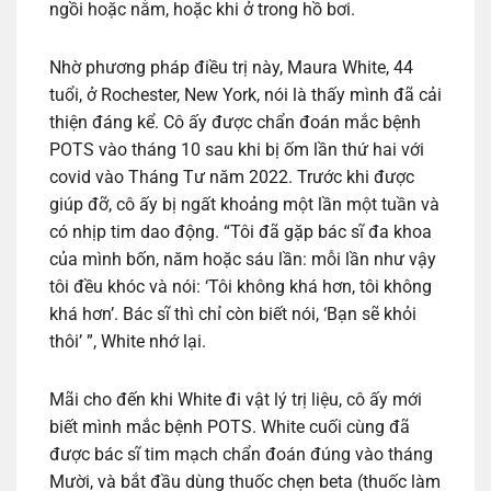
ngồi hoặc nằm, hoặc khi ở trong hồ bơi.
Nhờ phương pháp điều trị này, Maura White, 44
tuổi, ở Rochester, New York, nói là thấy mình đã cải
thiện đáng kể. Cô ấy được chẩn đoán mắc bệnh
POTS vào tháng 10 sau khi bị ốm lần thứ hai với
covid vào Tháng Tư năm 2022. Trước khi được
giúp đỡ, cô ấy bị ngất khoảng một lần một tuần và
có nhịp tim dao động. “Tôi đã gặp bác sĩ đa khoa
của mình bốn, năm hoặc sáu lần: mỗi lần như vậy
tôi đều khóc và nói: ‘Tôi không khá hơn, tôi không
khá hơn’. Bác sĩ thì chỉ còn biết nói, ‘Bạn sẽ khỏi
thôi’ ”, White nhớ lại.
Mãi cho đến khi White đi vật lý trị liệu, cô ấy mới
biết mình mắc bệnh POTS. White cuối cùng đã
được bác sĩ tim mạch chẩn đoán đúng vào tháng
Mười, và bắt đầu dùng thuốc chẹn beta (thuốc làm