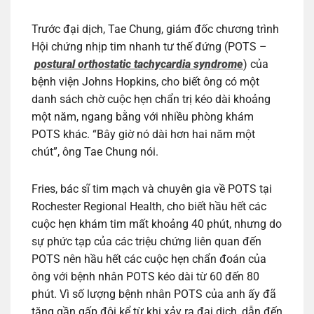
Trước đại dịch, Tae Chung, giám đốc chương trình
Hội chứng nhịp tim nhanh tư thế đứng (POTS –
postural orthostatic tachycardia syndrome
) của
bệnh viện Johns Hopkins, cho biết ông có một
danh sách chờ cuộc hẹn chẩn trị kéo dài khoảng
một năm, ngang bằng với nhiều phòng khám
POTS khác. “Bây giờ nó dài hơn hai năm một
chút”, ông Tae Chung nói.
Fries, bác sĩ tim mạch và chuyên gia về POTS tại
Rochester Regional Health, cho biết hầu hết các
cuộc hẹn khám tim mất khoảng 40 phút, nhưng do
sự phức tạp của các triệu chứng liên quan đến
POTS nên hầu hết các cuộc hẹn chẩn đoán của
ông với bệnh nhân POTS kéo dài từ 60 đến 80
phút. Vì số lượng bệnh nhân POTS của anh ấy đã
tăng gần gấp đôi kể từ khi xảy ra đại dịch, dẫn đến