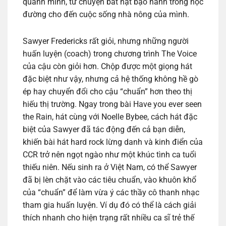
quanh mình, từ chuyện bắt nạt bạo hành trong học
đường cho đến cuộc sống nhà nông của mình.
Sawyer Fredericks rất giỏi, nhưng những người
huấn luyện (coach) trong chương trình The Voice
của cậu còn giỏi hơn. Chộp được một giọng hát
đặc biệt như vậy, nhưng cả hệ thống không hề gò
ép hay chuyển đổi cho cậu “chuẩn” hơn theo thị
hiếu thị trường. Ngay trong bài Have you ever seen
the Rain, hát cùng với Noelle Bybee, cách hát đặc
biệt của Sawyer đã tác động đến cả bạn diễn,
khiến bài hát hard rock lừng danh và kinh điển của
CCR trở nên ngọt ngào như một khúc tình ca tuổi
thiếu niên. Nếu sinh ra ở Việt Nam, có thể Sawyer
đã bị lèn chặt vào các tiêu chuẩn, vào khuôn khổ
của “chuẩn” để làm vừa ý các thầy cô thanh nhạc
tham gia huấn luyện. Ví dụ đó có thể là cách giải
thích nhanh cho hiện trạng rất nhiều ca sĩ trẻ thế