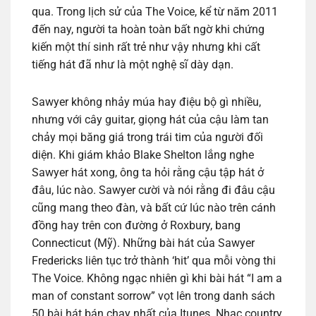
qua. Trong lịch sử của The Voice, kể từ năm 2011
đến nay, người ta hoàn toàn bất ngờ khi chứng
kiến một thí sinh rất trẻ như vậy nhưng khi cất
tiếng hát đã như là một nghệ sĩ dày dạn.
Sawyer không nhảy múa hay điệu bộ gì nhiều,
nhưng với cây guitar, giọng hát của cậu làm tan
chảy mọi băng giá trong trái tim của người đối
diện. Khi giám khảo Blake Shelton lắng nghe
Sawyer hát xong, ông ta hỏi rằng cậu tập hát ở
đâu, lúc nào. Sawyer cười và nói rằng đi đâu cậu
cũng mang theo đàn, và bất cứ lúc nào trên cánh
đồng hay trên con đường ở Roxbury, bang
Connecticut (Mỹ). Những bài hát của Sawyer
Fredericks liên tục trở thành ‘hit’ qua mỗi vòng thi
The Voice. Không ngạc nhiên gì khi bài hát “I am a
man of constant sorrow” vọt lên trong danh sách
50 bài hát bán chạy nhất của Itunes. Nhạc country