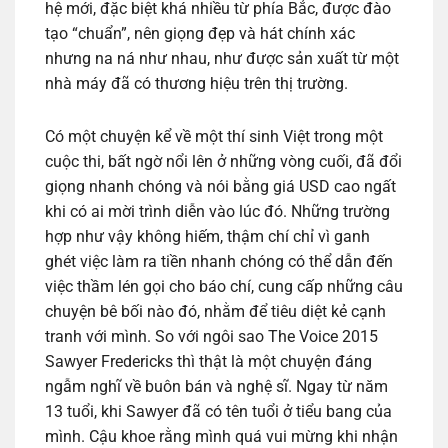
hệ mới, đặc biệt khá nhiều từ phía Bắc, được đào
tạo “chuẩn”, nên giọng đẹp và hát chính xác
nhưng na ná như nhau, như được sản xuất từ một
nhà máy đã có thương hiệu trên thị trường.
Có một chuyện kể về một thí sinh Việt trong một
cuộc thi, bất ngờ nổi lên ở những vòng cuối, đã đổi
giọng nhanh chóng và nói bằng giá USD cao ngất
khi có ai mời trình diễn vào lúc đó. Những trường
hợp như vậy không hiếm, thậm chí chỉ vì ganh
ghét việc làm ra tiền nhanh chóng có thể dẫn đến
việc thầm lén gọi cho báo chí, cung cấp những câu
chuyện bê bối nào đó, nhằm để tiêu diệt kẻ cạnh
tranh với mình. So với ngôi sao The Voice 2015
Sawyer Fredericks thì thật là một chuyện đáng
ngẫm nghĩ về buôn bán và nghệ sĩ. Ngay từ năm
13 tuổi, khi Sawyer đã có tên tuổi ở tiểu bang của
mình. Cậu khoe rằng mình quá vui mừng khi nhận