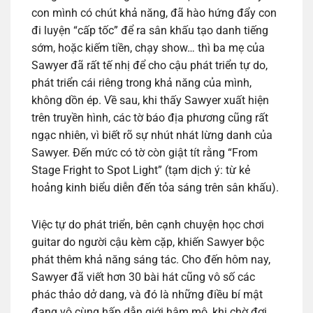
con mình có chút khả năng, đã hào hứng đẩy con
đi luyện “cấp tốc” để ra sân khấu tạo danh tiếng
sớm, hoặc kiếm tiền, chạy show… thì ba mẹ của
Sawyer đã rất tế nhị để cho cậu phát triển tự do,
phát triển cái riêng trong khả năng của mình,
không dồn ép. Về sau, khi thấy Sawyer xuất hiện
trên truyền hình, các tờ báo địa phương cũng rất
ngạc nhiên, vì biết rõ sự nhút nhát lừng danh của
Sawyer. Đến mức có tờ còn giật tít rằng “From
Stage Fright to Spot Light” (tạm dịch ý: từ kẻ
hoảng kinh biểu diễn đến tỏa sáng trên sân khấu).
Việc tự do phát triển, bên cạnh chuyện học chơi
guitar do người cậu kèm cặp, khiến Sawyer bộc
phát thêm khả năng sáng tác. Cho đến hôm nay,
Sawyer đã viết hơn 30 bài hát cũng vô số các
phác thảo dở dang, và đó là những điều bí mật
đang vô cùng hấp dẫn giới hâm mộ, khi chờ đợi