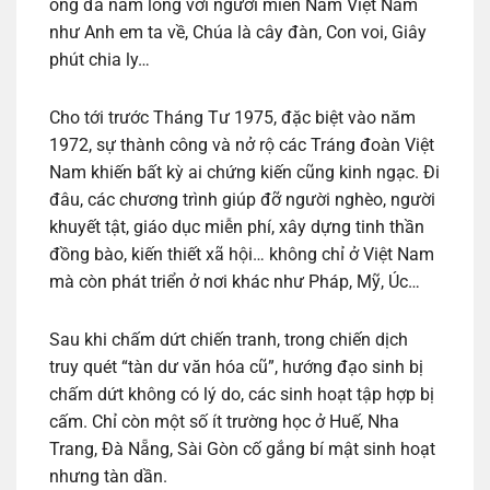
ông đã nằm lòng với người miền Nam Việt Nam
như Anh em ta về, Chúa là cây đàn, Con voi, Giây
phút chia ly…
Cho tới trước Tháng Tư 1975, đặc biệt vào năm
1972, sự thành công và nở rộ các Tráng đoàn Việt
Nam khiến bất kỳ ai chứng kiến cũng kinh ngạc. Đi
đâu, các chương trình giúp đỡ người nghèo, người
khuyết tật, giáo dục miễn phí, xây dựng tinh thần
đồng bào, kiến thiết xã hội… không chỉ ở Việt Nam
mà còn phát triển ở nơi khác như Pháp, Mỹ, Úc…
Sau khi chấm dứt chiến tranh, trong chiến dịch
truy quét “tàn dư văn hóa cũ”, hướng đạo sinh bị
chấm dứt không có lý do, các sinh hoạt tập hợp bị
cấm. Chỉ còn một số ít trường học ở Huế, Nha
Trang, Đà Nẵng, Sài Gòn cố gắng bí mật sinh hoạt
nhưng tàn dần.