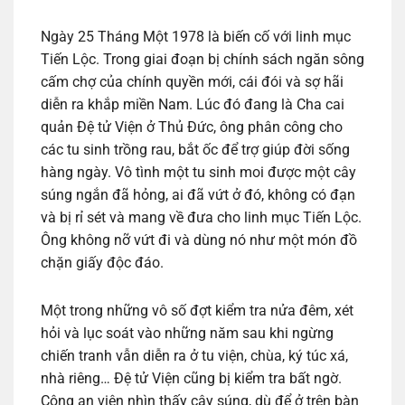
Ngày 25 Tháng Một 1978 là biến cố với linh mục
Tiến Lộc. Trong giai đoạn bị chính sách ngăn sông
cấm chợ của chính quyền mới, cái đói và sợ hãi
diễn ra khắp miền Nam. Lúc đó đang là Cha cai
quản Đệ tử Viện ở Thủ Đức, ông phân công cho
các tu sinh trồng rau, bắt ốc để trợ giúp đời sống
hàng ngày. Vô tình một tu sinh moi được một cây
súng ngắn đã hỏng, ai đã vứt ở đó, không có đạn
và bị rỉ sét và mang về đưa cho linh mục Tiến Lộc.
Ông không nỡ vứt đi và dùng nó như một món đồ
chặn giấy độc đáo.
Một trong những vô số đợt kiểm tra nửa đêm, xét
hỏi và lục soát vào những năm sau khi ngừng
chiến tranh vẫn diễn ra ở tu viện, chùa, ký túc xá,
nhà riêng… Đệ tử Viện cũng bị kiểm tra bất ngờ.
Công an viên nhìn thấy cây súng, dù để ở trên bàn