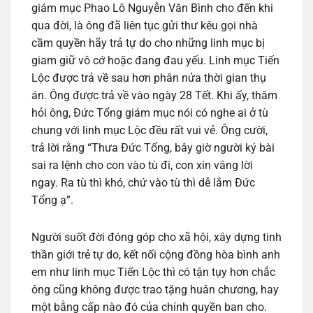
giám mục Phao Lô Nguyễn Văn Bình cho đến khi
qua đời, là ông đã liên tục gửi thư kêu gọi nhà
cầm quyền hãy trả tự do cho những linh mục bị
giam giữ vô cớ hoặc đang đau yếu. Linh mục Tiến
Lộc được trả về sau hơn phân nửa thời gian thụ
án. Ông được trả về vào ngày 28 Tết. Khi ấy, thăm
hỏi ông, Đức Tổng giám mục nói có nghe ai ở tù
chung với linh mục Lộc đều rất vui vẻ. Ông cười,
trả lời rằng “Thưa Đức Tổng, bây giờ người ký bài
sai ra lệnh cho con vào tù đi, con xin vâng lời
ngay. Ra tù thì khó, chứ vào tù thì dễ lắm Đức
Tổng ạ”.
Người suốt đời đóng góp cho xã hội, xây dựng tinh
thần giới trẻ tự do, kết nối cộng đồng hòa bình anh
em như linh mục Tiến Lộc thì có tận tụy hơn chắc
ông cũng không được trao tặng huân chương, hay
một bằng cấp nào đó của chính quyền ban cho.