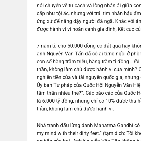
nói chuyện về tư cách và lòng nhân ái giữa co
cắp như tội ác, nhưng với trái tim nhân hậu ấm
ứng xử để nâng dậy người đã ngã. Khác với á
được hành vi vì hoàn cảnh gia đình, Kết cục 
7 năm tù cho 50.000 đồng có đắt quá hay khô
anh Nguyễn Văn Tấn đã có ai từng ngồi ở phòn
con số hàng trăm triệu, hàng trăm tỉ đồng… rồi 
thần, không làm chủ được hành vi của mình? Có
nghiến tiền của và tài nguyên quốc gia, nhưn
Ủy ban Tư pháp của Quốc Hội Nguyễn Văn Hiện 
tâm thần nhiều thế?”. Các báo cáo của Quốc H
là 6.000 tỷ đồng, nhưng chỉ có 10% được thu hồ
thần, không làm chủ được hành vi.
Nhà tranh đấu lừng danh Mahatma Gandhi có câu
my mind with their dirty feet.” (tạm dịch: Tôi