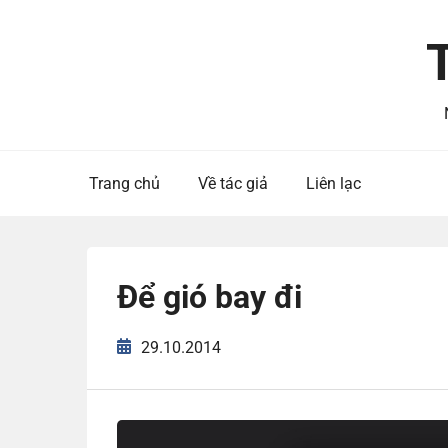
Skip
to
content
Trang chủ
Về tác giả
Liên lạc
Để gió bay đi
29.10.2014