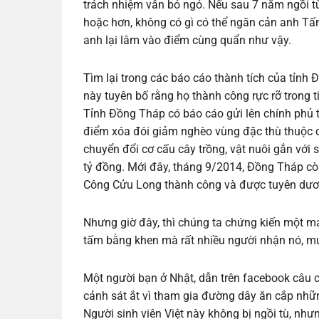
trách nhiệm vẫn bỏ ngỏ. Nếu sau 7 năm ngồi tù
hoặc hơn, không có gì có thể ngăn cản anh Tấ
anh lại lâm vào điểm cùng quẩn như vậy.
Tìm lại trong các báo cáo thành tích của tỉnh
này tuyên bố rằng họ thành công rực rỡ trong t
Tỉnh Đồng Tháp có báo cáo gửi lên chính phủ
điểm xóa đói giảm nghèo vùng đặc thù thuộc c
chuyển đổi cơ cấu cây trồng, vật nuôi gắn với 
tỷ đồng. Mới đây, tháng 9/2014, Đồng Tháp c
Công Cửu Long thành công và được tuyên dươ
Nhưng giờ đây, thì chúng ta chứng kiến một m
tấm bằng khen mà rất nhiều người nhận nó, mu
Một người bạn ở Nhật, dẫn trên facebook câu c
cảnh sát ắt vì tham gia đường dây ăn cắp nhữ
Người sinh viên Việt này không bị ngồi tù, như