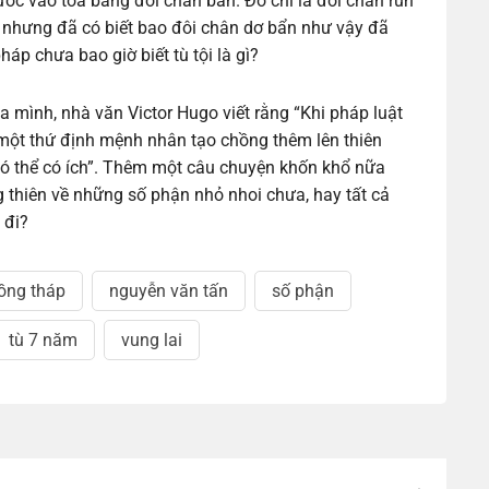
c vào toà bằng đôi chân bẩn. Đó chỉ là đôi chân run
 nhưng đã có biết bao đôi chân dơ bẩn như vậy đã
áp chưa bao giờ biết tù tội là gì?
a mình, nhà văn Victor Hugo viết rằng “Khi pháp luật
ột thứ định mệnh nhân tạo chồng thêm lên thiên
ó thể có ích”. Thêm một câu chuyện khốn khổ nữa
g thiên về những số phận nhỏ nhoi chưa, hay tất cả
 đi?
ồng tháp
nguyễn văn tấn
số phận
tù 7 năm
vung lai