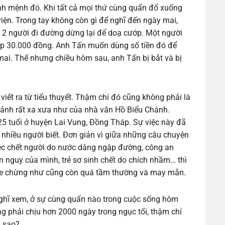
nh mệnh đó. Khi tất cả mọi thứ cùng quẩn đổ xuống
ện. Trong tay không còn gì để nghĩ đến ngày mai,
 2 người đi đường dừng lại để doạ cướp. Một người
ớp 30.000 đồng. Anh Tấn muốn dùng số tiền đó để
ai. Thế nhưng chiều hôm sau, anh Tấn bị bắt và bị
iết ra từ tiểu thuyết. Thậm chí đó cũng không phải là
cảnh rất xa xưa như của nhà văn Hồ Biểu Chánh.
25 tuổi ở huyện Lai Vung, Đồng Tháp. Sự việc này đã
 nhiều người biết. Đơn giản vì giữa những câu chuyện
ệc chết người do nước dâng ngập đường, công an
an nguy của mình, trẻ sơ sinh chết do chích nhầm… thì
he chừng như cũng còn quá tầm thường và may mắn.
 nghĩ xem, ở sự cùng quẩn nào trong cuộc sống hôm
ng phải chịu hơn 2000 ngày trong ngục tối, thậm chí
a sao?