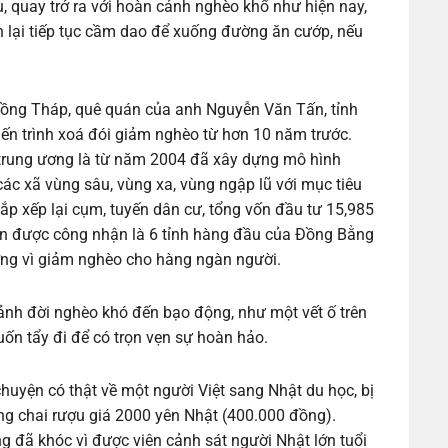
, quay trở ra với hoàn cảnh nghèo khổ như hiện nay,
n lại tiếp tục cầm dao để xuống đường ăn cướp, nếu
 Đồng Tháp, quê quán của anh Nguyễn Văn Tấn, tỉnh
iến trình xoá đói giảm nghèo từ hơn 10 năm trước.
 trung ương là từ năm 2004 đã xây dựng mô hình
ác xã vùng sâu, vùng xa, vùng ngập lũ với mục tiêu
sắp xếp lại cụm, tuyến dân cư, tổng vốn đầu tư 15,985
òn được công nhận là 6 tỉnh hàng đầu của Đồng Bằng
ng vì giảm nghèo cho hàng ngàn người.
ảnh đời nghèo khó đến bạo động, như một vết ố trên
ốn tẩy đi để có trọn vẹn sự hoàn hảo.
huyện có thật về một người Việt sang Nhật du học, bị
ng chai rượu giá 2000 yên Nhật (400.000 đồng).
ng đã khóc vì được viên cảnh sát người Nhật lớn tuổi