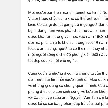
Một người bạn trên mạng internet, có tên là N
Victor Hugo chắc cũng khó có thể viết xuể n
kiến. Có cái gì đó rất gần giữa một người đàn
bệnh đang nằm viện, phải chịu mức án 7 năm t
được khai sinh trong văn học vào năm 1862, c
đói mà phải chịu tù khổ sai trong suốt 19 năm 
tốc độ ánh sáng, người ta có thể nhìn thấy nhữ
một người sống ở chế độ phong kiến thối nát v
tốt đẹp của xã hội chủ nghĩa.
Cùng quẩn là những điều mà chúng ta vẫn thườ
đến mức trái tim mỗi người lạnh đi. Máu đã k
về những gì đang có chung quanh mình. Câu c
phúng điếu cho con sinh sống, về bữa ăn khôn
v.v Câu chuyện của anh Nguyễn Văn Tấn chỉ l
được kể sơ sài bằng phần đáp trả của luật ph