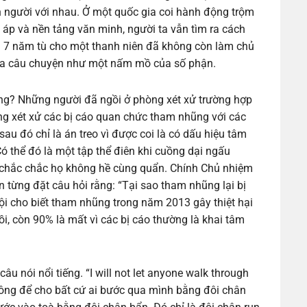
n người với nhau. Ở một quốc gia coi hành động trộm
 áp và nền tảng văn minh, người ta vẫn tìm ra cách
n 7 năm tù cho một thanh niên đã không còn làm chủ
của câu chuyện như một nấm mồ của số phận.
ng? Những người đã ngồi ở phòng xét xử trường hợp
g xét xử các bị cáo quan chức tham nhũng với các
sau đó chỉ là án treo vì được coi là có dấu hiệu tâm
 thể đó là một tập thể điên khi cuồng dại ngấu
g chắc chắc họ không hề cùng quẩn. Chính Chủ nhiệm
từng đặt câu hỏi rằng: “Tại sao tham nhũng lại bị
ội cho biết tham nhũng trong năm 2013 gây thiệt hại
i, còn 90% là mất vì các bị cáo thường là khai tâm
 nói nổi tiếng. “I will not let anyone walk through
 không để cho bất cứ ai bước qua mình bằng đôi chân