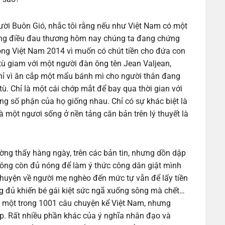
gười Buôn Gió, nhắc tôi rằng nếu như Việt Nam có một
hững điều đau thương hôm nay chúng ta đang chứng
 ông Việt Nam 2014 vì muốn có chút tiền cho đứa con
ù giam với một người đàn ông tên Jean Valjean,
hỉ vì ăn cắp một mẩu bánh mì cho người thân đang
tù. Chỉ là một cái chớp mắt để bay qua thời gian với
ng số phận của họ giống nhau. Chỉ có sự khác biệt là
à một ngươi sống ở nền tảng căn bản trên lý thuyết là
ng thấy hàng ngày, trên các bản tin, nhưng dồn dập
hông còn đủ nóng để làm ý thức công dân giật mình
huyện về người mẹ nghèo đến mức tự vẫn để lấy tiền
g đủ khiến bé gái kiệt sức ngã xuống sông mà chết…
à một trong 1001 câu chuyện kể Việt Nam, nhưng
áp. Rất nhiều phần khác của ý nghĩa nhân đạo và