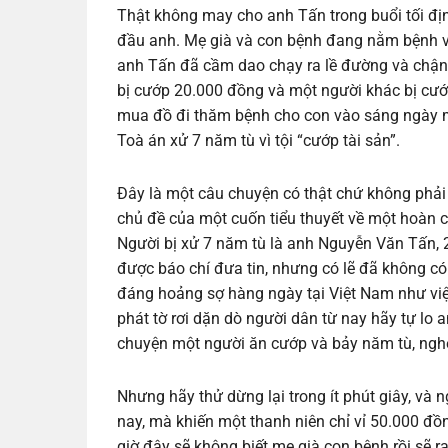
Thật không may cho anh Tấn trong buổi tối đị
đầu anh. Mẹ già và con bệnh đang nằm bệnh vi
anh Tấn đã cầm dao chạy ra lề đường và chận
bị cướp 20.000 đồng và một người khác bị cư
mua đồ đi thăm bệnh cho con vào sáng ngày m
Toà án xử 7 năm tù vì tội “cướp tài sản”.
Đây là một câu chuyện có thật chứ không phải v
chủ đề của một cuốn tiểu thuyết về một hoàn 
Người bị xử 7 năm tù là anh Nguyễn Văn Tấn, 
được báo chí đưa tin, nhưng có lẽ đã không có
đáng hoảng sợ hàng ngày tại Việt Nam như vi
phát tờ rơi dặn dò người dân từ nay hãy tự lo 
chuyện một người ăn cướp và bảy năm tù, ng
Nhưng hãy thử dừng lại trong ít phút giây, và
nay, mà khiến một thanh niên chỉ vỉ 50.000 đồ
giờ đây sẽ không biết mẹ già con bệnh rồi sẽ r