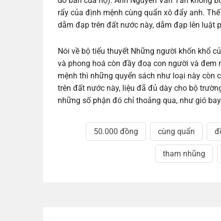
dơ bẩn của họ). Anh Nguyễn Văn Tấn không bướ
rẩy của định mệnh cùng quẩn xô đẩy anh. Thế
dẫm đạp trên đất nước này, dẫm đạp lên luật ph
Nói về bộ tiểu thuyết Những người khốn khổ củ
và phong hoá còn đầy đoạ con người và đem m
mệnh thì những quyển sách như loại này còn c
trên đất nước này, liệu đã đủ dày cho bộ trườn
những số phận đó chỉ thoảng qua, như gió bay
50.000 đồng
cùng quẩn
đ
tham nhũng