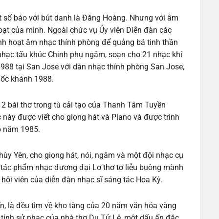
ột số báo với bút danh là Đăng Hoàng. Nhưng với âm
hoạt của mình. Ngoài chức vụ Ủy viên Diễn đàn các
nh hoạt âm nhạc thính phòng để quảng bá tinh thần
nhạc tấu khúc Chinh phụ ngâm, soạn cho 21 nhạc khí
1988 tại San Jose với dàn nhạc thính phòng San Jose,
uốc khánh 1988.
2 bài thơ trong tù cải tạo của Thanh Tâm Tuyền
này được viết cho giọng hát và Piano và được trình
o năm 1985.
ùy Yên, cho giọng hát, nói, ngâm và một đội nhạc cụ
 tác phẩm nhạc đương đại Lơ thơ tơ liễu buông mành
 hội viên của diễn đàn nhạc sĩ sáng tác Hoa Kỳ.
ến, là đều tìm về kho tàng của 20 năm văn hóa vàng
tính sử nhạc của nhà thơ Du Tử Lê, một dấu ấn đặc