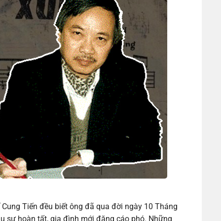
ĩ Cung Tiến đều biết ông đã qua đời ngày 10 Tháng
u sự hoàn tất, gia đình mới đăng cáo phó. Những