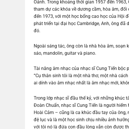
Oánh. Trong khoảng thời gian 1957 đến 1963, C
tham dự các khóa về dương cầm, hòa âm, đối đ
đến 1973, với một học bổng cao học của Hội đồ
phát triển tại đại học Cambridge, Anh, ông đã d
đó.
Ngoài sáng tác, ông còn là nhà hòa âm, soạn 
sáo, mandolin, guitar và piano.
Tài năng âm nhạc của nhạc sĩ Cung Tiến bộc ph
“Cụ thân sinh tôi là một nhà thơ, một nhà cá
ai dính vào âm nhạc nhất là âm nhạc mới, không
Trong lớp nhạc sĩ đầu thế kỷ, với những khúc
Đoàn Chuẩn, nhạc sĩ Cung Tiến là người hiếm h
Hoài Cảm – cũng là ca khúc đầu tay của ông, mà
đệ lục và là một học sinh chịu nhiều ảnh hưở
với tôi nó là đứa con đầu lòng vẫn còn được thí