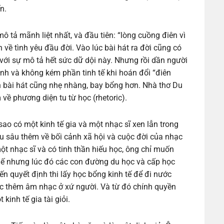
n.
 tả mãnh liệt nhất, và đầu tiên: “lòng cuồng điên vì
về tình yêu đầu đời. Vào lúc bài hát ra đời cũng có
ới sự mô tả hết sức dữ dội này. Nhưng rồi dần người
ành và không kém phần tinh tế khi hoán đổi “điên
 bài hát cũng nhẹ nhàng, bay bổng hơn. Nhà thơ Du
về phương diện tu từ học (rhetoric).
sao có một kinh tế gia và một nhạc sĩ xen lẫn trong
u sâu thêm về bối cảnh xã hội và cuộc đời của nhạc
một nhạc sĩ và có tinh thần hiếu học, ông chỉ muốn
ế nhưng lúc đó các con đường du học và cấp học
iến quyết định thi lấy học bổng kinh tế để đi nước
ọc thêm âm nhạc ở xứ người. Và từ đó chính quyền
inh tế gia tài giỏi.