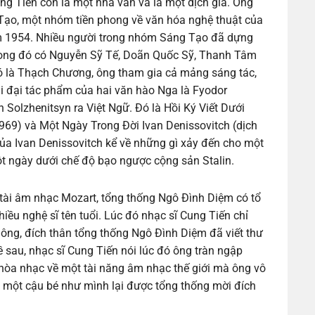
ng Tiến còn là một nhà văn và là một dịch giả. Ông
 Tạo, một nhóm tiền phong về văn hóa nghệ thuật của
 1954. Nhiều người trong nhóm Sáng Tạo đã dựng
trong đó có Nguyễn Sỹ Tế, Doãn Quốc Sỹ, Thanh Tâm
ó là Thạch Chương, ông tham gia cả mảng sáng tác,
i đại tác phẩm của hai văn hào Nga là Fyodor
 Solzhenitsyn ra Việt Ngữ. Đó là Hồi Ký Viết Dưới
969) và Một Ngày Trong Đời Ivan Denissovitch (dịch
của Ivan Denissovitch kể về những gì xảy đến cho một
một ngày dưới chế độ bạo ngược cộng sản Stalin.
tài âm nhạc Mozart, tổng thống Ngô Đình Diệm có tổ
iều nghệ sĩ tên tuổi. Lúc đó nhạc sĩ Cung Tiến chỉ
 ông, đích thân tổng thống Ngô Đình Diệm đã viết thư
 sau, nhạc sĩ Cung Tiến nói lúc đó ông tràn ngập
hòa nhạc về một tài năng âm nhạc thế giới mà ông vô
o một cậu bé như mình lại được tổng thống mời đích