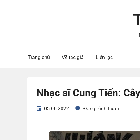
Skip
to
content
Trang chủ
Về tác giả
Liên lạc
Nhạc sĩ Cung Tiến: Cây 
05.06.2022
Đăng Bình Luận