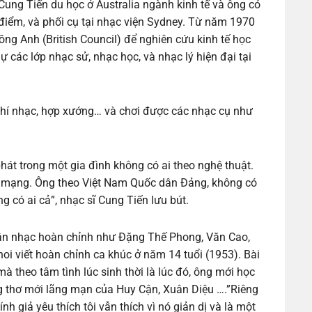
ung Tiến du học ở Australia ngành kinh tế và ông có
iểm, và phối cụ tại nhạc viện Sydney. Từ năm 1970
ng Anh (British Council) để nghiên cứu kinh tế học
ự các lớp nhạc sử, nhạc học, và nhạc lý hiện đại tại
khí nhạc, hợp xướng… và chơi được các nhạc cụ như
át trong một gia đình không có ai theo nghệ thuật.
ch mạng. Ông theo Việt Nam Quốc dân Đảng, không có
 có ai cả”, nhạc sĩ Cung Tiến lưu bút.
 tân nhạc hoàn chỉnh như Đặng Thế Phong, Văn Cao,
oi viết hoàn chỉnh ca khúc ở năm 14 tuổi (1953). Bài
 theo tâm tình lúc sinh thời là lúc đó, ông mới học
ng thơ mới lãng mạn của Huy Cận, Xuân Diệu ….”Riêng
nh giả yêu thích tôi vẫn thích vì nó giản dị và là một