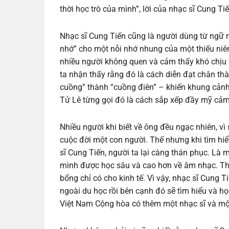
thời học trò của mình”, lời của nhạc sĩ Cung Tiế
Nhạc sĩ Cung Tiến cũng là người dùng từ ngữ mô
nhớ” cho một nỗi nhớ nhung của một thiếu niên 
nhiều người không quen và cảm thấy khó chịu v
ta nhận thấy rằng đó là cách diễn đạt chân th
cuồng” thành “cuồng điên” – khiến khung cảnh
Tử Lê từng gọi đó là cách sắp xếp đầy mỹ cảm 
Nhiều người khi biết về ông đều ngạc nhiên, vì 
cuộc đời một con người. Thế nhưng khi tìm hiể
sĩ Cung Tiến, người ta lại càng thán phục. Là 
mình được học sâu và cao hơn về âm nhạc. Th
bổng chỉ có cho kinh tế. Vì vậy, nhạc sĩ Cung T
ngoài du học rồi bên cạnh đó sẽ tìm hiểu và h
Việt Nam Cộng hòa có thêm một nhạc sĩ và một k