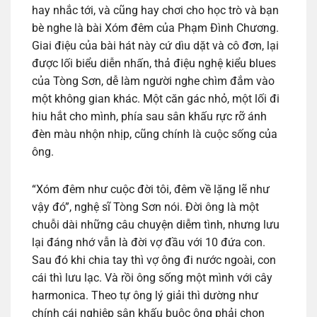
hay nhắc tới, và cũng hay chơi cho học trò và bạn
bè nghe là bài Xóm đêm của Phạm Đình Chương.
Giai điệu của bài hát này cứ dìu dặt và cô đơn, lại
được lối biểu diễn nhấn, thả điệu nghệ kiểu blues
của Tòng Sơn, dễ làm người nghe chìm đắm vào
một không gian khác. Một căn gác nhỏ, một lối đi
hiu hắt cho mình, phía sau sân khấu rực rỡ ánh
đèn màu nhộn nhịp, cũng chính là cuộc sống của
ông.
“Xóm đêm như cuộc đời tôi, đêm về lặng lẽ như
vậy đó”, nghệ sĩ Tòng Sơn nói. Đời ông là một
chuỗi dài những câu chuyện diễm tình, nhưng lưu
lại đáng nhớ vẫn là đời vợ đầu với 10 đứa con.
Sau đó khi chia tay thì vợ ông đi nước ngoài, con
cái thì lưu lạc. Và rồi ông sống một mình với cây
harmonica. Theo tự ông lý giải thì dường như
chính cái nghiệp sân khấu buộc ông phải chọn