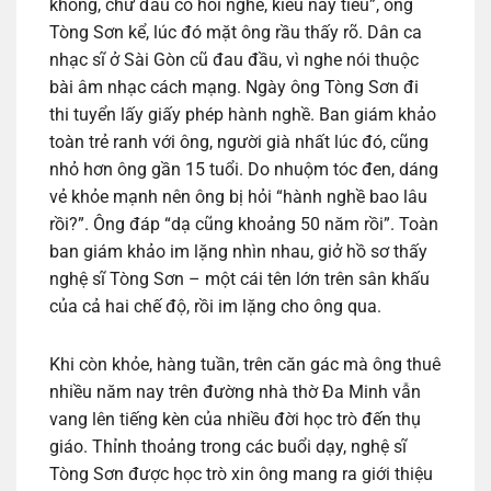
không, chứ đâu có hỏi nghề, kiểu này tiêu”, ông
Tòng Sơn kể, lúc đó mặt ông rầu thấy rõ. Dân ca
nhạc sĩ ở Sài Gòn cũ đau đầu, vì nghe nói thuộc
bài âm nhạc cách mạng. Ngày ông Tòng Sơn đi
thi tuyển lấy giấy phép hành nghề. Ban giám khảo
toàn trẻ ranh với ông, người già nhất lúc đó, cũng
nhỏ hơn ông gần 15 tuổi. Do nhuộm tóc đen, dáng
vẻ khỏe mạnh nên ông bị hỏi “hành nghề bao lâu
rồi?”. Ông đáp “dạ cũng khoảng 50 năm rồi”. Toàn
ban giám khảo im lặng nhìn nhau, giở hồ sơ thấy
nghệ sĩ Tòng Sơn – một cái tên lớn trên sân khấu
của cả hai chế độ, rồi im lặng cho ông qua.
Khi còn khỏe, hàng tuần, trên căn gác mà ông thuê
nhiều năm nay trên đường nhà thờ Đa Minh vẫn
vang lên tiếng kèn của nhiều đời học trò đến thụ
giáo. Thỉnh thoảng trong các buổi dạy, nghệ sĩ
Tòng Sơn được học trò xin ông mang ra giới thiệu