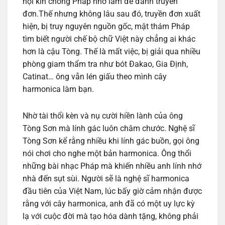
hội kín chống Pháp nhờ làm để đánh truyền
đơn.Thế nhưng không lâu sau đó, truyền đơn xuất
hiện, bị truy nguyên nguồn gốc, mật thám Pháp
tìm biết người chế bộ chữ Việt này chẳng ai khác
hơn là cậu Tòng. Thế là mất việc, bị giải qua nhiều
phòng giam thẩm tra như bót Đakao, Gia Định,
Catinat… ông vẫn lén giấu theo mình cây
harmonica làm bạn.
Nhờ tài thổi kèn và nụ cười hiền lành của ông
Tòng Sơn mà lính gác luôn châm chước. Nghệ sĩ
Tòng Sơn kể rằng nhiều khi lính gác buồn, gọi ông
nói chơi cho nghe một bản harmonica. Ông thổi
những bài nhạc Pháp mà khiến nhiều anh lính nhớ
nhà đến sụt sùi. Người sẽ là nghệ sĩ harmonica
đầu tiên của Việt Nam, lúc bấy giờ cảm nhận được
rằng với cây harmonica, anh đã có một uy lực kỳ
lạ với cuộc đời mà tạo hóa dành tặng, không phải