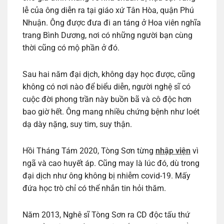
lễ của ông diễn ra tại giáo xứ Tân Hòa, quận Phú
Nhuận. Ông được đưa đi an táng ở Hoa viên nghĩa
trang Bình Dương, nơi có những người bạn cùng
thời cũng có mộ phần ở đó.
Sau hai năm đại dịch, không dạy học được, cũng
không có nơi nào để biểu diễn, người nghệ sĩ có
cuộc đời phong trần này buồn bã và cô độc hơn
bao giờ hết. Ông mang nhiều chứng bệnh như loét
dạ dày nặng, suy tim, suy thận.
Hồi Tháng Tám 2020, Tòng Sơn từng
nhập viện
vì
ngã và cao huyết áp. Cũng may là lúc đó, dù trong
đại dịch như ông không bị nhiễm covid-19. Mấy
đứa học trò chỉ có thể nhắn tin hỏi thăm.
Năm 2013, Nghê sĩ Tòng Sơn ra CD độc tấu thứ