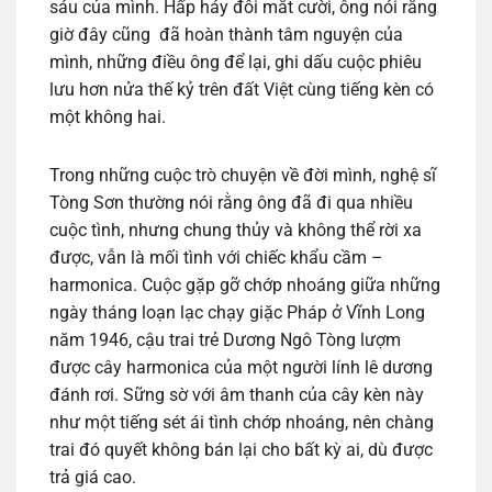
sáu của mình. Hấp háy đôi mắt cười, ông nói rằng
giờ đây cũng đã hoàn thành tâm nguyện của
mình, những điều ông để lại, ghi dấu cuộc phiêu
lưu hơn nửa thế kỷ trên đất Việt cùng tiếng kèn có
một không hai.
Trong những cuộc trò chuyện về đời mình, nghệ sĩ
Tòng Sơn thường nói rằng ông đã đi qua nhiều
cuộc tình, nhưng chung thủy và không thể rời xa
được, vẫn là mối tình với chiếc khẩu cầm –
harmonica. Cuộc gặp gỡ chớp nhoáng giữa những
ngày tháng loạn lạc chạy giặc Pháp ở Vĩnh Long
năm 1946, cậu trai trẻ Dương Ngô Tòng lượm
được cây harmonica của một người lính lê dương
đánh rơi. Sững sờ với âm thanh của cây kèn này
như một tiếng sét ái tình chớp nhoáng, nên chàng
trai đó quyết không bán lại cho bất kỳ ai, dù được
trả giá cao.