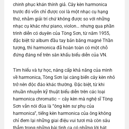
chinh phục khán thính giả. Cây kèn harmonica
trước đó vốn chỉ được coi là một nhạc cụ hạng
thứ, nhằm giải trí chứ không được so với những
nhạc cụ khác như piano, violon… nhưng qua phần
trình diễn có duyên của Tòng Sơn, từ năm 1955,
đặc biệt từ album đầu tay bản băng magné Thần
tượng, thì harmonica đã hoàn toàn có một chỗ
đứng đáng nể trên sân khấu biểu diễn của VN.
Tìm hiểu và tự học, nâng cấp khả năng của mình
về harmonica, Tòng Sơn lại càng biến cây kèn nhỏ
trở nên độc đáo khác thường. Đặc biệt, từ khi
nhuần nhuyễn kỹ thuật biểu diễn trên các loại
harmonica chromatic – cây kèn mà nghệ sĩ Tòng
Sơn vẫn nói đùa là “ông kèn sư phụ của
harmonica”, tiếng kèn harmonica của ông không
chỉ đem lại những giai điệu vui tươi mà còn sâu
thẳm trong những bài tình ca có những lời hát