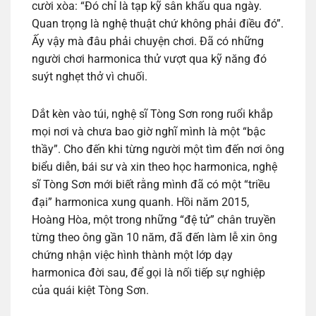
cười xòa: “Đó chỉ là tạp kỹ sân khấu qua ngày.
Quan trọng là nghệ thuật chứ không phải điều đó”.
Ấy vậy mà đâu phải chuyện chơi. Đã có những
người chơi harmonica thử vượt qua kỹ năng đó
suýt nghẹt thở vì chuối.
Dắt kèn vào túi, nghệ sĩ Tòng Sơn rong ruổi khắp
mọi nơi và chưa bao giờ nghĩ mình là một “bậc
thầy”. Cho đến khi từng người một tìm đến nơi ông
biểu diễn, bái sư và xin theo học harmonica, nghệ
sĩ Tòng Sơn mới biết rằng mình đã có một “triều
đại” harmonica xung quanh. Hồi năm 2015,
Hoàng Hòa, một trong những “đệ tử” chân truyền
từng theo ông gần 10 năm, đã đến làm lễ xin ông
chứng nhận việc hình thành một lớp dạy
harmonica đời sau, để gọi là nối tiếp sự nghiệp
của quái kiệt Tòng Sơn.