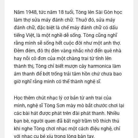
Năm 1948, tức năm 18 tuổi, Tòng lên Sài Gòn học
làm thợ sửa máy đánh chữ. Thuở đó, sửa máy
đánh chữ, đặc biệt là chế máy đánh chữ có dấu
tiếng Việt, là một nghề dễ sống. Tòng cũng nghĩ
rằng mình sẽ sống hết cuộc đời như một anh thợ.
Đêm đêm, đô thị đèn vàng nhắc nhớ đến quê nhà
hay nỗi cô đơn của một chàng trai từ tỉnh lên
thành thị, Tòng chỉ biết mượn cây harmonica làm
âm thanh để bớt trống trải tâm hồn chứ chưa bao
giờ nghĩ rằng mình có thể thành nghệ sĩ.
Học thêm chút nhạc lý cơ bản từ anh trai của
mình, nghệ sĩ Tòng Sơn mày mò bắt chước chơi lại
các bài hát được phát trên đài phát thanh. Nhiều
bạn bè, người quen đã bất ngờ trầm trồ thích thú
khi nghe Tòng chơi nhạc một cách điệu nghệ, chỉ
với nhạc cụ bé xíu trong lòng bàn tay.