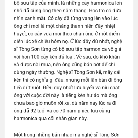
bộ sưu tập của mình, là những cây harmonica lớn
nhỏ đã cùng ông theo năm tháng. Học trò có đứa
nhìn xanh mắt. Có cây đã từng vang lên vào lúc
ông chỉ mới là một chàng thanh niên đầy nhiệt
huyết, có cây vừa mới theo chân ông ở một điểm
diễn lúc xế chiều hôm nọ. Ở lúc đầy đủ nhất, nghệ
sĩ Tòng Sơn từng có bộ sưu tập harmonica vô giá
với hơn 100 cây kèn đủ loại. Về sau, do khó khăn
và được nài mua, nên ông cũng bán bớt để chi
dùng ngày thường. Nghệ sĩ Tòng Sơn kể, mấy cái
kèn thì có nghĩa gì đâu, nhưng mỗi lần bán đi ông
tiếc đứt ruột. Điều duy nhất lưu luyến và níu chặt
ông với cuộc đời này là tiếng kèn hư ảo mà ông
chưa bao giờ muốn rời xa, dù năm nay lúc ra đi
ông đã 92 tuổi và có 70 năm phiêu lưu cùng
harmonica qua cõi nhân gian này.
Một trong những bản nhạc mà nghệ sĩ Tòng Sơn