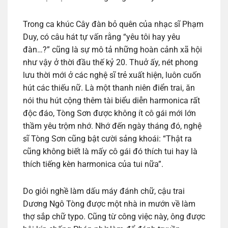
Trong ca khúc Cây đàn bỏ quên của nhạc sĩ Phạm
Duy, có câu hát tự vấn rằng “yêu tôi hay yêu
đàn…?” cũng là sự mô tả những hoàn cảnh xã hội
như vậy ở thời đầu thế kỷ 20. Thuở ấy, nét phong
lưu thời mới ở các nghệ sĩ trẻ xuất hiện, luôn cuốn
hút các thiếu nữ. Là một thanh niên điển trai, ăn
nói thu hút cộng thêm tài biểu diễn harmonica rất
độc đáo, Tòng Sơn được không ít cô gái mới lớn
thầm yêu trộm nhớ. Nhớ đến ngày tháng đó, nghệ
sĩ Tòng Sơn cũng bật cười sảng khoái: “Thật ra
cũng không biết là mấy cô gái đó thích tui hay là
thích tiếng kèn harmonica của tui nữa”.
Do giỏi nghề làm dấu máy đánh chữ, cậu trai
Dương Ngô Tòng được một nhà in mướn về làm
thợ sắp chữ typo. Cũng từ công việc này, ông được