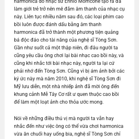
harmonica do nhạc sư Ennio Morricone tạo ra đã
làm giới trẻ trở nên mê đắm âm thanh của nhạc cụ
này. Liên tục nhiều năm sau đó, các loại phim cao
bồi luôn được đánh dấu bằng âm thanh
harmonica đã trở thành một phương tiện quảng
bá độc đáo cho tài năng của nghệ sĩ Tòng Sơn.
Gần như suốt cả một thập niên, đi đâu người ta
cũng yêu cầu ông chơi lại bài nhạc cao bồi này, và
cũng khi nhắc tới bài nhạc này, người ta lại cứ
phải nhớ đến Tòng Sơn. Cũng vì bị ám ảnh bởi các
ký ức này mà năm 2010, khi nghệ sĩ Tòng Sơn đi
Mỹ lưu diễn, một nhà nhiếp ảnh đã mời ông đến
khung cảnh Mễ Tây Cơ rất ư quen thuộc cao bồi
để làm một loạt ảnh cho thỏa ước mong.
Nói về những điều thú vị mà người ta vẫn hay
nhắc đến như việc ông có thể vừa chơi harmonica
vừa ăn chuối hay uống bia, nghệ sĩ Tòng Sơn chỉ