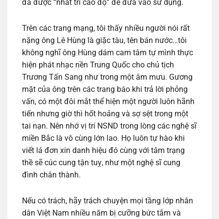
đã được “nhất trí cao độ” để đưa vào sử dụng.
Trên các trang mạng, tôi thấy nhiều người nói rất
nặng ông Lê Hùng là giặc tàu, tên bán nước…tôi
không nghĩ ông Hùng dám cam tâm tự mình thực
hiện phát nhạc nền Trung Quốc cho chủ tịch
Trương Tấn Sang như trong một âm mưu. Gương
mặt của ông trên các trang báo khi trả lời phỏng
vấn, có một đôi mắt thể hiện một người luôn hãnh
tiến nhưng giờ thì hốt hoảng và sợ sệt trong một
tai nạn. Nên nhớ vị trí NSND trong lòng các nghệ sĩ
miền Bắc là vô cùng lớn lao. Họ luôn tự hào khi
viết lá đơn xin danh hiệu đó cùng với tâm trạng
thề sẽ cúc cung tận tuỵ, như một nghệ sĩ cung
đình chân thành.
Nếu có trách, hãy trách chuyện mọi tầng lớp nhân
dân Việt Nam nhiều năm bị cưỡng bức tắm và