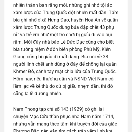
nhiên thành bạn răng môi, những ghi nhớ tội ác
xâm lược của Trung Quốc đột nhiên mất dần. Tấm
bia ghi nhớ ở xã Hưng Đạo, huyện Hoà An về quân
xâm lược Trung Quốc dùng búa đập chết 43 phụ
nữ và trẻ em như một trò chơi bị giấu đi vào bụi
rậm. Mới đây nhà báo Lê Đức Dục cũng cho biết
bia tưởng niệm ở đồn biên phòng Phú Mỹ, Kiên
Giang cũng bị giấu đi mất dạng. Bia nói về 38
người lính chết anh dũng ở đây để chống lại quân
Khmer Đỏ, cánh tay mặt chia lửa của Trung Quốc.
Hôm nay, nếu thường dân và NSND Việt Nam có
lầm lạc về kẻ thù do cứ bị giấu nhẹm dần, thì đó
cũng là lẽ đương nhiên.
Nam Phong tạp chí số 143 (1929) có ghi lại
chuyện Mạc Cửu thần phục nhà Nam năm 1714,
nhưng vẫn mang theo tâm khí truyền đời của giặc
Phương Bắc, nên vẫn tìm cách trấn yểm linh khí