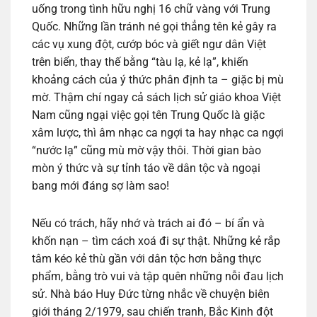
uống trong tình hữu nghị 16 chữ vàng với Trung
Quốc. Những lần tránh né gọi thẳng tên kẻ gây ra
các vụ xung đột, cướp bóc và giết ngư dân Việt
trên biển, thay thế bằng “tàu lạ, kẻ lạ”, khiến
khoảng cách của ý thức phân định ta – giặc bị mù
mờ. Thậm chí ngay cả sách lịch sử giáo khoa Việt
Nam cũng ngại việc gọi tên Trung Quốc là giặc
xâm lược, thì âm nhạc ca ngợi ta hay nhạc ca ngợi
“nước lạ” cũng mù mờ vậy thôi. Thời gian bào
mòn ý thức và sự tỉnh táo về dân tộc và ngoại
bang mới đáng sợ làm sao!
Nếu có trách, hãy nhớ và trách ai đó – bí ẩn và
khốn nạn – tìm cách xoá đi sự thật. Những kẻ rắp
tâm kéo kẻ thù gần với dân tộc hơn bằng thực
phẩm, bằng trò vui và tập quên những nỗi đau lịch
sử. Nhà báo Huy Đức từng nhắc về chuyện biên
giới tháng 2/1979, sau chiến tranh, Bắc Kinh đột