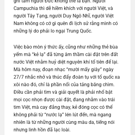
ghi tâm người Đức không thể là bạn. Người
Campuchia thì dễ hiềm khích với người Việt, và
người Tây Tạng, người Duy Ngô Nhĩ, người Việt
Nam không có cớ gì quên đi lịch sử rằng mình có
những lý do phải lo ngại Trung Quốc.
Việc bào mòn ý thức ấy, cũng như những thẻ bùa
yểm mà “kẻ lạ” đã từng âm thầm cài đặt trên đất
nước Việt nhằm huỷ diệt nguyên khí tổ tiên để lại.
Mà hôm nay, đoạn nhạc “mười mấy giây” ngày
27/7 nhắc nhở và thúc đẩy đoàn tụ với tổ quốc xa
xôi nào đó, chỉ là phần nổi của tảng băng chìm.
Điều cần phải tìm và giải quyết là phải nhổ bật
mọi cọc nhọn được cài đặt, đang nhằm vào trái
tim Việt, mà cay đắng thay, kẻ đóng cọc có thể
không phải từ “nước lạ” lén lút đến, mà ngang
nhiên là từ những người cùng màu da, tiếng nói
nhưng linh hồn đã lạc loài.