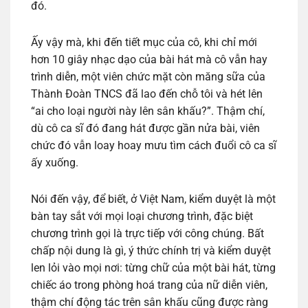
đó.
Ấy vậy mà, khi đến tiết mục của cô, khi chỉ mới
hơn 10 giây nhạc dạo của bài hát mà cô vẫn hay
trình diễn, một viên chức mặt còn măng sữa của
Thành Đoàn TNCS đã lao đến chỗ tôi và hét lên
“ai cho loại người này lên sân khấu?”. Thậm chí,
dù cô ca sĩ đó đang hát được gần nửa bài, viên
chức đó vẫn loay hoay mưu tìm cách đuổi cô ca sĩ
ấy xuống.
Nói đến vậy, để biết, ở Việt Nam, kiểm duyệt là một
bàn tay sắt với mọi loại chương trình, đặc biệt
chương trình gọi là trực tiếp với công chúng. Bất
chấp nội dung là gì, ý thức chính trị và kiểm duyệt
len lỏi vào mọi nơi: từng chữ của một bài hát, từng
chiếc áo trong phòng hoá trang của nữ diễn viên,
thậm chí động tác trên sân khấu cũng được ràng