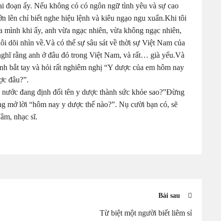
iai đoạn ấy. Nếu không có có ngôn ngữ tình yêu và sự cao
ớn lên chỉ biết nghe hiệu lệnh và kiêu ngạo ngu xuẩn.Khi tôi
 mình khi ấy, anh vừa ngạc nhiên, vừa không ngạc nhiên,
i dõi nhìn về.Và có thể sự sâu sát về thời sự Việt Nam của
nghĩ rằng anh ở đâu đó trong Việt Nam, và rất… già yếu.Và
anh bắt tay và hỏi rất nghiêm nghị “Y dược của em hôm nay
ợc đâu?”.
g nước đang định đổi tên y dược thành sức khỏe sao?”Đừng
ng mở lời “hôm nay y dược thế nào?”. Nụ cười bạn có, sẽ
âm, nhạc sĩ.
Bài sau
Từ biệt một người biết liêm sỉ