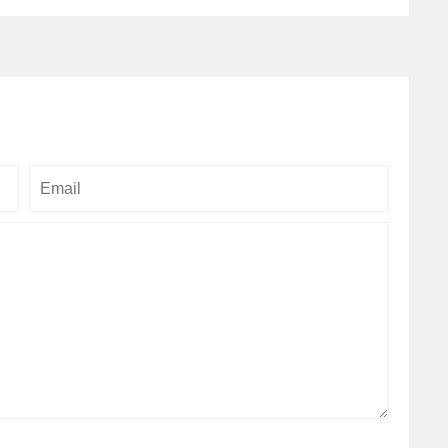
Email
Bình
luận