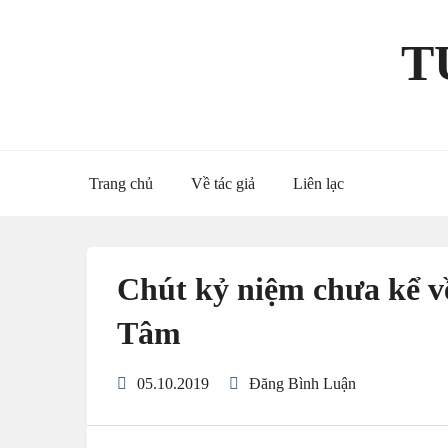
Skip
to
T
content
Trang chủ
Về tác giả
Liên lạc
Chút kỷ niệm chưa kể v
Tâm
05.10.2019
Đăng Bình Luận