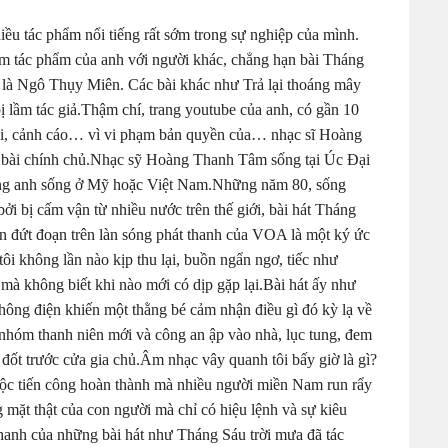
ều tác phẩm nổi tiếng rất sớm trong sự nghiệp của mình.
m tác phẩm của anh với người khác, chẳng hạn bài Tháng
ả là Ngô Thụy Miên. Các bài khác như Trả lại thoáng mây
 lầm tác giả.Thậm chí, trang youtube của anh, có gần 10
 bài, cảnh cáo… vì vi phạm bản quyền của… nhạc sĩ Hoàng
 bài chính chủ.Nhạc sỹ Hoàng Thanh Tâm sống tại Úc Đại
ằng anh sống ở Mỹ hoặc Việt Nam.Những năm 80, sống
ởi bị cấm vận từ nhiều nước trên thế giới, bài hát Tháng
 đứt đoạn trên làn sóng phát thanh của VOA là một ký ức
tôi không lần nào kịp thu lại, buồn ngẩn ngơ, tiếc như
mà không biết khi nào mới có dịp gặp lại.Bài hát ấy như
 không điện khiến một thằng bé cảm nhận điều gì đó kỳ lạ về
c nhóm thanh niên mới và công an ập vào nhà, lục tung, đem
ốt trước cửa gia chủ.Âm nhạc vây quanh tôi bấy giờ là gì?
cuộc tiến công hoàn thành mà nhiều người miền Nam run rẩy
mặt thật của con người mà chỉ có hiệu lệnh và sự kiêu
thanh của những bài hát như Tháng Sáu trời mưa đã tác