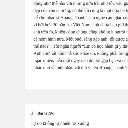
động như thế nào với những đứa trẻ, như tôi, vào g
đẹp của văn chương, có thể tôi cũng là một đứa bé l
kể cho nhạc sĩ Hoàng Thanh Tâm nghe cảm giác của
vì bởi hơn 30 năm xa Việt Nam, anh chưa bao giờ thô
anh trên fb, khiến công chúng cũng không ít người 
cả hóm hỉnh nữa. Một buổi sáng gặp anh, tôi được 
thế nào?”. Tôi ngẩn người “Em có học hành gì y dư
Anh cười rất hóm “là sức khỏe đó, không phải tron
ngạc nhiên, nếu một ngày nào đó, tôi gặp bạn và cũ
nhắc nhớ về một nhân vật thú vị tên Hoàng Thanh T
Bài trước
Tự do không tự nhiên rơi xuống