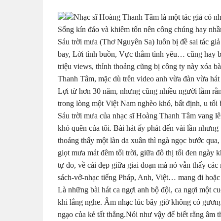
Nhạc sĩ Hoàng Thanh Tâm là một tác giả có nhi
Sống kín đáo và khiêm tốn nên công chúng hay nhầ
Sáu trời mưa (Thơ Nguyên Sa) luôn bị đề sai tác gi
bay, Lời tình buồn, Vực thẳm tình yêu… cũng hay bị
triệu views, thỉnh thoảng cũng bị công ty này xóa
Thanh Tâm, mặc dù trên video anh vừa đàn vừa hát
Lợi từ hơn 30 năm, nhưng cũng nhiều người lầm r
trong lòng một Việt Nam nghèo khó, bất định, u tối b
Sáu trời mưa của nhạc sĩ Hoàng Thanh Tâm vang lên
khó quên của tôi. Bài hát ấy phát đến vài lần nhưng 
thoáng thấy một làn da xuân thì ngà ngọc bước qua, 
giọt mưa mát đêm tối trời, giữa đô thị tối đen ngày
tự do, về cái đẹp giữa giai đoạn mà nó vẫn thấy cá
sách-vở-nhạc tiếng Pháp, Anh, Việt… mang đi hoặc đ
Là những bài hát ca ngợi anh bộ đội, ca ngợi một 
khi lắng nghe. Âm nhạc lúc bây giờ không có gương 
ngạo của kẻ tất thắng.Nói như vậy để biết rằng âm 