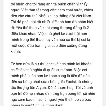
trẻ nhắn cho tôi rằng anh ta buồn chán vì thấy
người Việt thật tệ trong việc ném chai nước, chiếu
đèn vào cầu thủ Nhật khi họ thắng đội Việt Nam.
Tôi đã phải nói rất nhiều để anh bạn đó phân biệt
rõ: Yêu thể thao và khát vọng thượng đẳng là 2
điều khác nhau. Việc thù ghét kẻ vượt trội hơn
mình trong thể thao hay văn hoá có thể bị coi là
một cuộc đấu tranh giai cấp điên cuồng đáng
khinh.
Tệ hơn nữa là sự thù ghét kẻ hơn mình lại khoác
chiếc áo chủ nghĩa ái quốc cực đoan. Việc coi
mình phải luôn hơn kẻ khác cũng là tiền đề dẫn
đến sự bùng phát của chủ nghĩa Facist, từ chủng
tộc thượng tôn Aryan. Đó là thảm hoạ. Tôi và anh
bạn trẻ đó hẹn nhau ở những trận bóng tới, sẽ nhìn
ngó xem bao nhiêu là người yêu thể thao và bao
nhiêu là người chỉ là nhân danh.