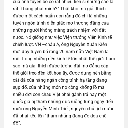
của anh tuyên bố có rất nhiều tiến sĩ nhưng sao lại
rất ít bằng phát minh?” Thật khó mà giải thích
được một cách ngắn gọn rằng đó chỉ là những
tuyên ngôn trình diễn giấc mơ thượng đẳng của
những người không màng trách nhiệm với đất
nước. Nó giống như việc Viện trưởng Viện Kinh tế
chiến lược VN –châu Á, ông Nguyễn Xuân Kiên
mới đây tuyên bố rằng 20 năm nữa Việt Nam là
một trong những nền kinh tế lớn nhất thế giới. Làm
sao mà giải thích được tượng đài mơ đẳng cấp
thế giới treo đèn kết hoa ấy, được dựng nên bằng
cát đá của hàng ngàn công trình hạ tầng đang
sụp đổ, của những món nợ công khổng lồ mà
nhiều đời con cháu Việt phải gánh trả hay một
quốc gia bị tham nhũng đục ruỗng từng ngày đến
mức ông Nguyễn Minh Triết, nguyên chủ tịch nước
đã phải kêu lên “tham nhũng đang đe doạ chế
độ”.