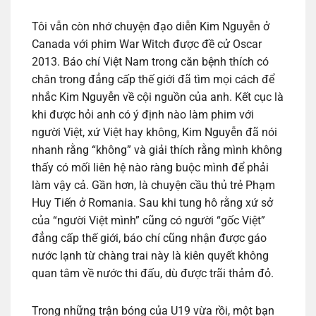
Tôi vẫn còn nhớ chuyện đạo diễn Kim Nguyễn ở
Canada với phim War Witch được đề cử Oscar
2013. Báo chí Việt Nam trong căn bệnh thích có
chân trong đẳng cấp thế giới đã tìm mọi cách để
nhắc Kim Nguyễn về cội nguồn của anh. Kết cục là
khi được hỏi anh có ý định nào làm phim với
người Việt, xứ Việt hay không, Kim Nguyễn đã nói
nhanh rằng “không” và giải thích rằng mình không
thấy có mối liên hệ nào ràng buộc mình để phải
làm vậy cả. Gần hơn, là chuyện cầu thủ trẻ Phạm
Huy Tiến ở Romania. Sau khi tung hô rằng xứ sở
của “người Việt mình” cũng có người “gốc Việt”
đẳng cấp thế giới, báo chí cũng nhận được gáo
nước lạnh từ chàng trai này là kiên quyết không
quan tâm về nước thi đấu, dù được trãi thảm đỏ.
Trong những trận bóng của U19 vừa rồi, một bạn