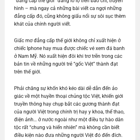
“đẳng cấp thế giới” đang lồ lộ trên báo chí, truyền
hình – mà ngay cả những bài viết ca ngợi những
đẳng cấp đó, cũng không giấu nổi sự sôi sục thèm
khát của chính người viết.
Giấc mơ đẳng cấp thế giới không chỉ xuất hiện ở
chiếc Iphone hay mua được chiếc vé xem đá banh
ở Nam Mỹ. Nó xuất hiện đôi khi trơ trẽn trong các
bản tin về những người trẻ “gốc Việt” thành đạt
trên thế giới.
Phải chăng sự khốn khó kéo dài dễ dẫn đến ảo
giác về một huyền thoại chủng tộc Việt, khiến giới
truyền thông hay chụp bắt các gương thành đạt
của người Việt trong chính trị hay y khoa, thể thao,
điện ảnh… ở nước ngoài như một điều tự hào dân
tộc rất “chung và hiển nhiên” mà không cần biết
điều kiện nào đưa những người Việt đó đến đích.