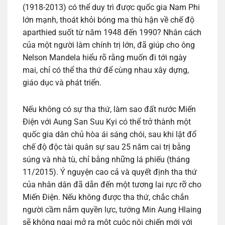
(1918-2013) có thể duy trì được quốc gia Nam Phi
lớn mạnh, thoát khỏi bóng ma thù hận về chế độ
aparthied suốt từ năm 1948 đến 1990? Nhân cách
của một người làm chính trị lớn, đã giúp cho ông
Nelson Mandela hiểu rõ rằng muốn đi tới ngày
mai, chỉ có thể tha thứ để cùng nhau xây dựng,
giáo dục và phát triển.
Nếu không có sự tha thứ, làm sao đất nước Miến
Điện với Aung San Suu Kyi có thể trở thành một
quốc gia dân chủ hòa ái sáng chói, sau khi lật đổ
chế độ độc tài quân sự sau 25 năm cai trị bằng
súng và nhà tù, chỉ bằng những lá phiếu (tháng
11/2015). Ý nguyện cao cả và quyết định tha thứ
của nhân dân đã dẫn đến một tương lai rực rỡ cho
Miến Điện. Nếu không được tha thứ, chắc chắn
người cầm nắm quyền lực, tướng Min Aung Hlaing
sẽ không ngại mở ra một cuộc nội chiến mới với