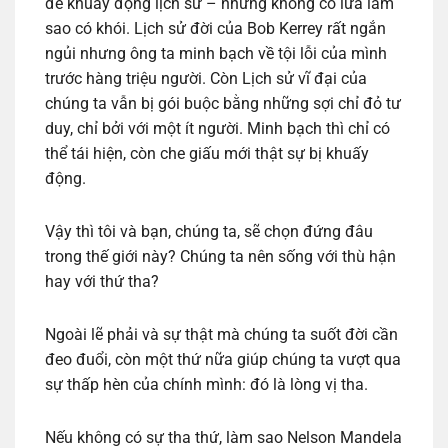
để khuấy động lịch sử – nhưng không có lửa làm
sao có khói. Lịch sử đời của Bob Kerrey rất ngắn
ngủi nhưng ông ta minh bạch về tội lỗi của mình
trước hàng triệu người. Còn Lịch sử vĩ đại của
chúng ta vẫn bị gói buộc bằng những sợi chỉ đỏ tư
duy, chỉ bởi với một ít người. Minh bạch thì chỉ có
thể tái hiện, còn che giấu mới thật sự bị khuấy
động.
Vậy thì tôi và bạn, chúng ta, sẽ chọn đứng đâu
trong thế giới này? Chúng ta nên sống với thù hận
hay với thứ tha?
Ngoài lẽ phải và sự thật mà chúng ta suốt đời cần
đeo đuổi, còn một thứ nữa giúp chúng ta vượt qua
sự thấp hèn của chính mình: đó là lòng vị tha.
Nếu không có sự tha thứ, làm sao Nelson Mandela