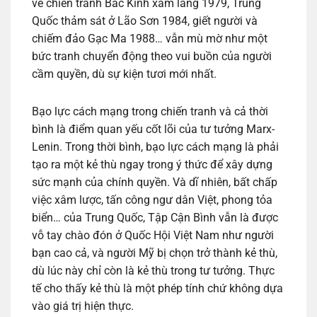
về chiến tranh Bắc Kinh xâm lăng 1979, Trung
Quốc thảm sát ở Lão Sơn 1984, giết người và
chiếm đảo Gạc Ma 1988… vẫn mù mờ như một
bức tranh chuyển động theo vui buồn của người
cầm quyền, dù sự kiện tươi mới nhất.
Bạo lực cách mạng trong chiến tranh và cả thời
bình là điểm quan yếu cốt lõi của tư tưởng Marx-
Lenin. Trong thời bình, bạo lực cách mạng là phải
tạo ra một kẻ thù ngay trong ý thức để xây dựng
sức mạnh của chính quyền. Và dĩ nhiên, bất chấp
việc xâm lược, tấn công ngư dân Việt, phong tỏa
biển… của Trung Quốc, Tập Cận Bình vẫn là được
vỗ tay chào đón ở Quốc Hội Việt Nam như người
bạn cao cả, và người Mỹ bị chọn trở thành kẻ thù,
dù lúc này chỉ còn là kẻ thù trong tư tưởng. Thực
tế cho thấy kẻ thù là một phép tính chứ không dựa
vào giá trị hiện thực.