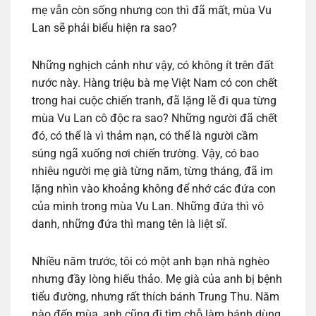
mẹ vẫn còn sống nhưng con thì đã mất, mùa Vu
Lan sẽ phải biểu hiện ra sao?
Những nghịch cảnh như vậy, có không ít trên đất
nước này. Hàng triệu bà mẹ Việt Nam có con chết
trong hai cuộc chiến tranh, đã lặng lẽ đi qua từng
mùa Vu Lan cô độc ra sao? Những người đã chết
đó, có thể là vì thảm nạn, có thể là người cầm
súng ngã xuống nơi chiến trường. Vậy, có bao
nhiêu người mẹ già từng năm, từng tháng, đã im
lặng nhìn vào khoảng không để nhớ các đứa con
của mình trong mùa Vu Lan. Những đứa thì vô
danh, những đứa thì mang tên là liệt sĩ.
Nhiều năm trước, tôi có một anh bạn nhà nghèo
nhưng đầy lòng hiếu thảo. Mẹ già của anh bị bệnh
tiểu đường, nhưng rất thích bánh Trung Thu. Năm
nào đến mùa, anh cũng đi tìm chỗ làm bánh dùng