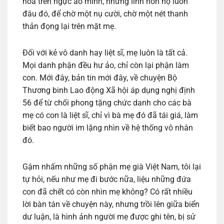
hoa trên ngực áo mình, nhưng linh hồn họ luôn
đâu đó, để chờ một nụ cười, chờ một nét thanh
thản đọng lại trên mặt mẹ.
Đối với kẻ vô danh hay liệt sĩ, mẹ luôn là tất cả.
Mọi danh phận đều hư ảo, chỉ còn lại phận làm
con. Mới đây, bản tin mới đây, về chuyện Bộ
Thương binh Lao động Xã hội áp dụng nghị định
56 để từ chối phong tặng chức danh cho các bà
mẹ có con là liệt sĩ, chỉ vì bà mẹ đó đã tái giá, làm
biết bao người im lặng nhìn về hệ thống vô nhân
đó.
Gậm nhấm những số phận mẹ già Việt Nam, tôi lại
tự hỏi, nếu như mẹ đi bước nữa, liệu những đứa
con đã chết có còn nhìn mẹ không? Có rất nhiều
lời bàn tán về chuyện này, nhưng trồi lên giữa biển
dư luận, là hình ảnh người mẹ được ghi tên, bị sử