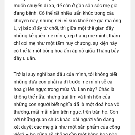
muốn chuyển đi xa, để còn ở gần săn sóc mẹ già
đang bệnh. Có thể rất nhiều uẩn khúc trong câu
chuyện này, nhưng nếu vì sức khoẻ mẹ già mà ông
L, vị bác sĩ ấy từ chối, thì giữa một thế gian đầy
những kẻ quên mẹ mình, xếp hạng mẹ mình, thậm
chí coi mẹ như một tấm huy chương, sự kiện này
có thể là một bông hoa ấm áp nở giữa Tháng bảy
đầy u uẩn.
Trở lại suy nghĩ ban đầu của mình, tôi không biết
những đứa con phải ra đi trước mẹ mình sẽ cài
hoa gì lên ngực trong mùa Vu Lan này? Chắc là
không thể nữa, nhưng trái tim và linh hồn của
những con người biết nghĩa đã là một đoá hoa vô
thường, mãi mãi nằm trên ngực, trên trán họ. Còn
với những quan chức khác loài người vẫn đang
xét duyệt các mẹ già như một sản phẩm của công
việc? – họ cũng sẽ chẳng cần một bông hoa nào.