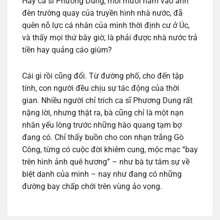
Hay ca sĩ Phương Dung, mới mười năm vào ánh
đèn trường quay của truyền hình nhà nước, đã
quên nỗ lực cá nhân của mình thời định cư ở Úc,
và thấy mọi thứ bây giờ, là phải được nhà nước trả
tiền hay quảng cáo giùm?
Cái gì rồi cũng đổi. Từ đường phố, cho đến tập
tính, con người đều chịu sự tác động của thời
gian. Nhiều người chỉ trích ca sĩ Phương Dung rất
nặng lời, nhưng thật ra, bà cũng chỉ là một nạn
nhân yếu lòng trước những hào quang tạm bợ
đang có. Chỉ thấy buồn cho con nhạn trắng Gò
Công, từng có cuộc đời khiêm cung, mộc mạc “bay
trên hình ảnh quê hương” – như bà tự tâm sự về
biệt danh của mình – nay như đang có những
đường bay chấp chới trên vùng ảo vọng.