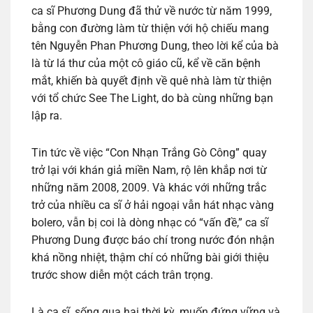
ca sĩ Phương Dung đã thử về nước từ năm 1999,
bằng con đường làm từ thiện với hộ chiếu mang
tên Nguyễn Phan Phương Dung, theo lời kể của bà
là từ lá thư của một cô giáo cũ, kể về căn bệnh
mắt, khiến bà quyết định về quê nhà làm từ thiện
với tổ chức See The Light, do bà cùng những bạn
lập ra.
Tin tức về việc “Con Nhạn Trắng Gò Công” quay
trở lại với khán giả miền Nam, rộ lên khắp nơi từ
những năm 2008, 2009. Và khác với những trắc
trở của nhiều ca sĩ ở hải ngoại vẫn hát nhạc vàng
bolero, vẫn bị coi là dòng nhạc có “vấn đề,” ca sĩ
Phương Dung được báo chí trong nước đón nhận
khá nồng nhiệt, thậm chí có những bài giới thiệu
trước show diễn một cách trân trọng.
Là ca sĩ, sống qua hai thời kỳ, muốn đứng vững và