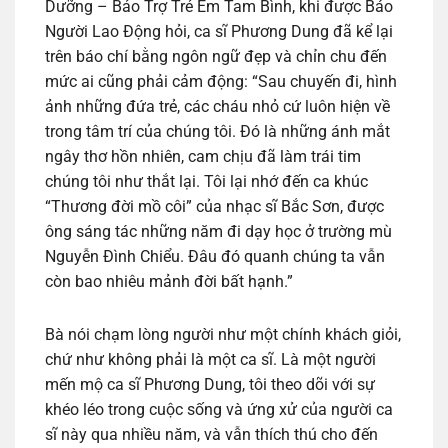
Dưỡng – Bảo Trợ Trẻ Em Tam Bình, khi được Báo
Người Lao Động hỏi, ca sĩ Phương Dung đã kể lại
trên báo chí bằng ngôn ngữ đẹp và chỉn chu đến
mức ai cũng phải cảm động: “Sau chuyến đi, hình
ảnh những đứa trẻ, các cháu nhỏ cứ luôn hiện về
trong tâm trí của chúng tôi. Đó là những ánh mắt
ngây thơ hồn nhiên, cam chịu đã làm trái tim
chúng tôi như thắt lại. Tôi lại nhớ đến ca khúc
“Thương đời mồ côi” của nhạc sĩ Bắc Sơn, được
ông sáng tác những năm đi dạy học ở trường mù
Nguyễn Đình Chiểu. Đâu đó quanh chúng ta vẫn
còn bao nhiêu mảnh đời bất hạnh.”
Bà nói chạm lòng người như một chính khách giỏi,
chứ như không phải là một ca sĩ. Là một người
mến mộ ca sĩ Phương Dung, tôi theo dõi với sự
khéo léo trong cuộc sống và ứng xử của người ca
sĩ này qua nhiều năm, và vẫn thích thú cho đến