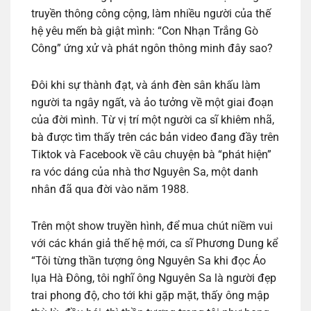
truyền thông công cộng, làm nhiều người của thế
hệ yêu mến bà giật mình: “Con Nhạn Trắng Gò
Công” ứng xử và phát ngôn thông minh đây sao?
Đôi khi sự thành đạt, và ánh đèn sân khấu làm
người ta ngây ngất, và ảo tưởng về một giai đoạn
của đời mình. Từ vị trí một người ca sĩ khiêm nhã,
bà được tìm thấy trên các bản video đang đầy trên
Tiktok và Facebook về câu chuyện bà “phát hiện”
ra vóc dáng của nhà thơ Nguyên Sa, một danh
nhân đã qua đời vào năm 1988.
Trên một show truyền hình, để mua chút niềm vui
với các khán giả thế hệ mới, ca sĩ Phương Dung kể
“Tôi từng thần tượng ông Nguyên Sa khi đọc Áo
lụa Hà Đông, tôi nghĩ ông Nguyên Sa là người đẹp
trai phong độ, cho tới khi gặp mặt, thấy ông mập