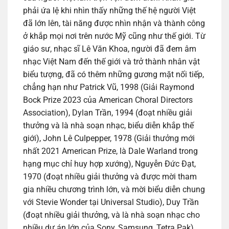
phải ứa lệ khi nhìn thấy những thế hệ người Việt
đã lớn lên, tài năng được nhìn nhận và thành công
ở khắp mọi nơi trên nước Mỹ cũng như thế giới. Từ
giáo sư, nhạc sĩ Lê Văn Khoa, người đã đem âm
nhạc Việt Nam đến thế giới và trở thành nhân vật
biểu tượng, đã có thêm những gương mặt nối tiếp,
chẳng hạn như Patrick Vũ, 1998 (Giải Raymond
Bock Prize 2023 của American Choral Directors
Association), Dylan Trần, 1994 (đoạt nhiều giải
thưởng và là nhà soạn nhạc, biểu diễn khắp thế
giới), John Lê Culpepper, 1978 (Giải thưởng mới
nhất 2021 American Prize, là Dale Warland trong
hạng mục chỉ huy hợp xướng), Nguyễn Đức Đạt,
1970 (đoạt nhiều giải thưởng và được mời tham
gia nhiều chương trình lớn, và mời biểu diễn chung
với Stevie Wonder tại Universal Studio), Duy Trần
(đoạt nhiều giải thưởng, và là nhà soạn nhạc cho
nhiều dự án lớn của Sony, Samsung, Tetra Pak)…