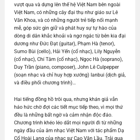
vượt qua và dựng lên thế hệ Việt Nam bên ngoài
Việt Nam, có những cây đại thụ như giáo sư Lê
Văn Khoa, và có những người trẻ tiếp nối mạnh
mẽ, góp sức gìn giữ và phát huy sự tự hào của
dòng di dân khắc khoải và ngơ ngác từ bên kia đại
dương như Đức Đạt (guitar), Phạm Hà (tenor),
Sumo Bùi (cello), Hải Yến (cổ nhạc), Lily Nguyễn
(cổ nhạc), Chí Tâm (cổ nhạc), Ngọc Hà (soprano),
Duy Trần (piano, composer), John Lê Culpepper
(soạn nhạc và chỉ huy hợp xướng) Ianbui (dịch giả,
và điều phối chương trình)…
Hai tiếng đồng hồ trôi qua, nhưng khán giả vẫn
háo hức chờ đợi các tiết mục tiếp theo, vì mọi thứ
đều là những bất ngờ và cảm nhận độc đáo.
Chương trình khéo léo dắt mọi người đi từ những
ngày đầu của âm nhạc Việt Nam với tác phẩm Dạ
Cổ Hoài Lang của nhạc sư Cao Văn Lầu. Trải qua