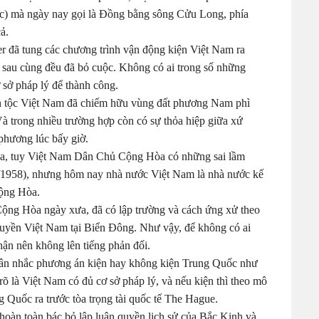
ốc) mà ngày nay gọi là Đồng bằng sông Cửu Long, phía
ả.
mer đã tung các chương trình vận động kiện Việt Nam ra
g sau cùng đều đã bỏ cuộc. Không có ai trong số những
 sở pháp lý để thành công.
dân tộc Việt Nam đã chiếm hữu vùng đất phương Nam phì
Và trong nhiều trường hợp còn có sự thỏa hiệp giữa xứ
hương lúc bấy giờ.
Sa, tuy Việt Nam Dân Chủ Cộng Hòa có những sai lầm
1958), nhưng hôm nay nhà nước Việt Nam là nhà nước kế
Cộng Hòa.
Cộng Hòa ngày xưa, đã có lập trường và cách ứng xử theo
quyền Việt Nam tại Biển Đông. Như vậy, để không có ai
hận nên không lên tiếng phản đối.
cân nhắc phương án kiện hay không kiện Trung Quốc như
 rõ là Việt Nam có đủ cơ sở pháp lý, và nếu kiện thì theo mô
g Quốc ra trước tòa trọng tài quốc tế The Hague.
hoàn toàn bác bỏ lập luận quyền lịch sử của Bắc Kinh và