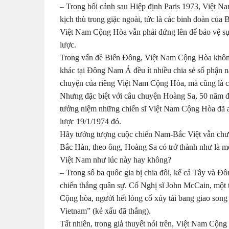
– Trong bối cảnh sau Hiệp định Paris 1973, Việt N
kịch thù trong giặc ngoài, tức là các binh đoàn của
Việt Nam Cộng Hòa vẫn phải đứng lên để bảo vệ sự
lược.
Trong vấn đề Biển Đông, Việt Nam Cộng Hòa không 
khác tại Đông Nam Á đều ít nhiều chia sẻ số phận 
chuyện của riêng Việt Nam Cộng Hòa, mà cũng là 
Nhưng đặc biệt với câu chuyện Hoàng Sa, 50 năm đã 
tưởng niệm những chiến sĩ Việt Nam Cộng Hòa đã a
lược 19/1/1974 đó.
Hãy tưởng tượng cuộc chiến Nam-Bắc Việt vẫn chưa
Bắc Hàn, theo ông, Hoàng Sa có trở thành như là m
Việt Nam như lúc này hay không?
– Trong số ba quốc gia bị chia đôi, kể cả Tây và 
chiến thắng quân sự. Cố Nghị sĩ John McCain, một t
Cộng hòa, người hết lòng cổ xúy tái bang giao song
Vietnam” (kẻ xấu đã thắng).
Tất nhiên, trong giả thuyết nói trên, Việt Nam Cộn