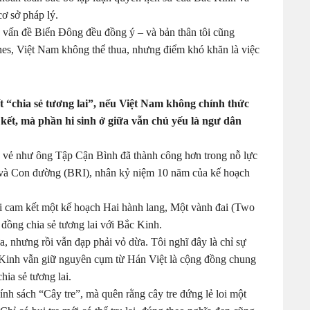
ơ sở pháp lý.
c vấn đề Biển Đông đều đồng ý – và bản thân tôi cũng
ines, Việt Nam không thể thua, nhưng điểm khó khăn là việc
 “chia sẻ tương lai”, nếu Việt Nam không chính thức
kết, mà phần hi sinh ở giữa vẫn chủ yếu là ngư dân
 vẻ như ông Tập Cận Bình đã thành công hơn trong nỗ lực
 và Con đường (BRI), nhân kỷ niệm 10 năm của kế hoạch
 cam kết một kế hoạch Hai hành lang, Một vành đai (Two
 đồng chia sẻ tương lai với Bắc Kinh.
, nhưng rồi vẫn đạp phải vỏ dừa. Tôi nghĩ đây là chỉ sự
c Kinh vẫn giữ nguyên cụm từ Hán Việt là cộng đồng chung
ia sẻ tương lai.
nh sách “Cây tre”, mà quên rằng cây tre đứng lẻ loi một