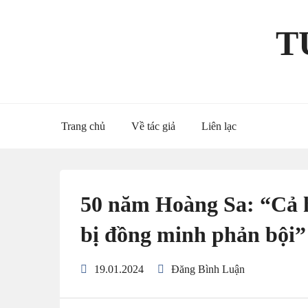
Skip
to
T
content
Trang chủ
Về tác giả
Liên lạc
50 năm Hoàng Sa: “Cả 
bị đồng minh phản bội”
19.01.2024
Đăng Bình Luận