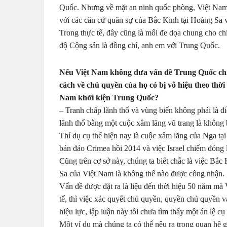
Quốc. Nhưng về mặt an ninh quốc phòng, Việt Nam 
với các căn cứ quân sự của Bắc Kinh tại Hoàng Sa 
Trong thực tế, đây cũng là mối đe dọa chung cho 
độ Cộng sản là đồng chí, anh em với Trung Quốc.
Nếu Việt Nam không đưa vấn đề Trung Quốc chiế
cách về chủ quyền của họ có bị vô hiệu theo thờ
Nam khởi kiện Trung Quốc?
– Tranh chấp lãnh thổ và vùng biển không phải là đ
lãnh thổ bằng một cuộc xâm lăng vũ trang là không 
Thí dụ cụ thể hiện nay là cuộc xâm lăng của Nga tạ
bán đảo Crimea hồi 2014 và việc Israel chiếm đóng l
Cũng trên cơ sở này, chúng ta biết chắc là việc B
Sa của Việt Nam là không thể nào được công nhận.
Vấn đề được đặt ra là liệu đến thời hiệu 50 năm m
tế, thì việc xác quyết chủ quyền, quyền chủ quyền 
hiệu lực, lập luận này tôi chưa tìm thấy một án lệ cụ
Một ví dụ mà chúng ta có thể nêu ra trong quan hệ