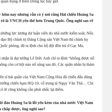
 quan trọng ở Biển Đông lúc bấy giờ.
 hôm nay nhưng vẫn có ý nói rằng Hải chiến Hoàng Sa
, vì rõ là VNCH yếu thế hơn Trung Quốc. Ông nghĩ sao về
a những lực lượng dư luận viên do nhà nước kiểm soát. Nếu
h đạo Bộ chính trị Đảng Cộng sản Việt Nam thì chính họ
Quốc phòng, đã ra lệnh cho bộ đội đồn trú ở Gạc Ma,
i nhận là đại tướng Lê Đức Anh chỉ ra lệnh “không được nổ
không còn cơ hội nào nổ súng sau đó. Các quân nhân bị thảm
hiến sĩ hải quân của Việt Nam Cộng Hòa đã chiến đấu dũng
 trưởng chiến hạm HQ-10, cố trung tá Ngụy Văn Thà… Chi
 có lẽ cũng không cần phải nhắc lại thêm.
mất đảo Hoàng Sa là lỗi yếu kém của nhà nước Việt Nam
h chấp được, ông nghĩ sao?