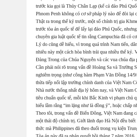
trước kia gọi là Thủy Chân Lạp (kể cả đảo Phú Qu
Phnom Penh không có cơ sở pháp lý nào để đòi lại c
Thật ra trong thế kỷ trước, một số chính trị gia Kh
trước tòa án quốc tế để lấy lại đảo Phú Quốc, nhưn
chuyên gia luật quốc tế tin rằng Campuchia đã có cơ
Lý do cũng dễ hiểu, vì trong quá trình Nam tiến, 
nhiêu này một cách hòa bình trải qua nhiều thế kỷ. 
Đàng Trong của Chúa Nguyễn và các vua chúa địa p
Cần phải nói rõ trong vấn đề Hoàng Sa và Trường 
nghiêm trọng (như công hàm Phạm Văn Đồng 14/9/
thừa tiếp nối lập trường chính danh của Việt Nam 
Nhà nước thống nhất địa lý hôm nay, và Việt Nam 
tiêu chuẩn quốc tế, mỗi khi Bắc Kinh vi phạm chủ 
hiểu lầm rằng “im lặng như là đồng ý”, hoặc chấp n
Theo tôi, trong vấn đề Biển Đông, Việt Nam đang 
một thái độ chính trị. Giới lãnh đạo Hà Nội đều biết
thức mà Philippines đã theo đuổi trong vụ kiện Trun
Tòa án này đã ra phán quyết hồi tháng 7 năm 2016, 