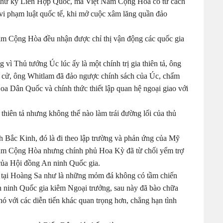
 thư ký Liên Hợp Quốc, mà Việt Nam Cộng Hòa có tư cách
 vi phạm luật quốc tế, khi mở cuộc xâm lăng quần đảo
Nam Cộng Hòa đều nhận được chỉ thị vận động các quốc gia
 vì Thủ tướng Úc lúc ấy là một chính trị gia thiên tả, ông
 cử, ông Whitlam đã đảo ngược chính sách của Úc, chấm
Hoa Dân Quốc và chính thức thiết lập quan hệ ngoại giao với
thiên tả nhưng không thể nào làm trái đường lối của thủ
h Bắc Kinh, đó là đi theo lập trường và phản ứng của Mỹ
 Nam Cộng Hòa nhưng chính phủ Hoa Kỳ đã từ chối yểm trợ
của Hội đồng An ninh Quốc gia.
ể tại Hoàng Sa như là những mỏm đá không có tầm chiến
An ninh Quốc gia kiêm Ngoại trưởng, sau này đã bào chữa
hó với các diễn tiến khác quan trọng hơn, chẳng hạn tình