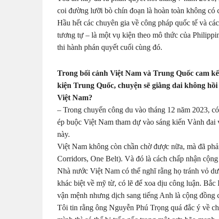
coi đường lưỡi bò chín đoạn là hoàn toàn không có c
Hầu hết các chuyên gia về công pháp quốc tế và cá
tương tự – là một vụ kiện theo mô thức của Philipp
thi hành phán quyết cuối cùng đó.
Trong bối cảnh Việt Nam và Trung Quốc cam kết
kiện Trung Quốc, chuyện sẽ giằng dai không hồi 
Việt Nam?
– Trong chuyến công du vào tháng 12 năm 2023, có
ép buộc Việt Nam tham dự vào sáng kiến Vành đai
này.
Việt Nam không còn chần chờ được nữa, mà đã phải
Corridors, One Belt). Và đó là cách chấp nhận cộng
Nhà nước Việt Nam có thể nghĩ rằng họ tránh vỏ dưa
khác biệt về mỹ từ, có lẽ để xoa dịu công luận. Bắ
vận mệnh nhưng dịch sang tiếng Anh là cộng đồng ch
Tôi tin rằng ông Nguyễn Phú Trọng quá đắc ý về chí