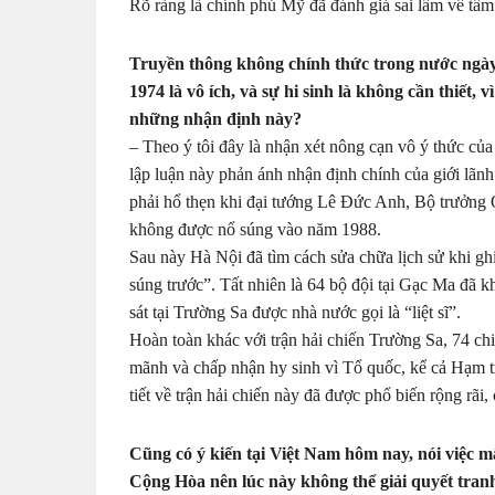
Rõ ràng là chính phủ Mỹ đã đánh giá sai lầm về tầm
Truyền thông không chính thức trong nước ngày
1974 là vô ích, và sự hi sinh là không cần thiết
những nhận định này?
– Theo ý tôi đây là nhận xét nông cạn vô ý thức củ
lập luận này phản ánh nhận định chính của giới lãn
phải hổ thẹn khi đại tướng Lê Đức Anh, Bộ trưởng 
không được nổ súng vào năm 1988.
Sau này Hà Nội đã tìm cách sửa chữa lịch sử khi gh
súng trước”. Tất nhiên là 64 bộ đội tại Gạc Ma đã 
sát tại Trường Sa được nhà nước gọi là “liệt sĩ”.
Hoàn toàn khác với trận hải chiến Trường Sa, 74 c
mãnh và chấp nhận hy sinh vì Tổ quốc, kể cả Hạm
tiết về trận hải chiến này đã được phổ biến rộng rãi,
Cũng có ý kiến tại Việt Nam hôm nay, nói việc 
Cộng Hòa nên lúc này không thể giải quyết tran