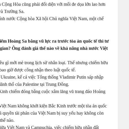
Cộng Hòa cũng phải đối diện với mối đe dọa lớn lao hơn
và Trường Sa.
chính nước Cộng hòa Xã hội Chủ nghĩa Việt Nam, một chế
m Hoàng Sa bằng vũ lực ra trước tòa án quốc tế thì tư
i gian? Ông đánh giá thế nào về khả năng nhà nước Việt
iều gì mới mẻ trong lịch sử nhân loại. Thế nhưng chiếm hữu
bao giờ được công nhận theo luật quốc tế.
i Ukraine, kể cả việc Tổng thống Vladimir Putin sáp nhập
ãnh thổ của Palestine tại Trung Đông.
ắc Kinh chiếm đóng bằng cuộc xâm lăng vũ trang đảo Hoàng
à Việt Nam không khởi kiện Bắc Kinh trước một tòa án quốc
và quyền tài phán của Việt Nam bị suy yếu hay không còn
 thể nào.
 giữa Việt Nam và Campuchia, việc chiếm hữu phần đất