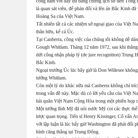
công hàm với đầy đủ bằng chứng lịch sử đến Tổng
là quan sát viên, để phản đối và lên án Bắc Kinh đã
Hoàng Sa của Việt Nam.
Tất nhiên tất cả các nhiệm sở ngoại giao của Việt 
thân hữu, kể cả Úc.
Tại Canberra, công việc của chúng tôi không dễ dàng
Gough Whitlam. Tháng 12 năm 1972, sau khi thắng
dứt công nhận pháp lý (de jure recognition) Trung 
Bắc Kinh.
Ngoại trưởng Úc lúc bây giờ là Don Willesee không 
tướng Whitlam.
Còn một lý do khác nữa mà Canberra không chỉ tríc
trong vấn đề này. Mặc dù có lời yêu cầu của Việt
hải quân Việt Nam Cộng Hòa trong một phiên họp 
Một tướng lĩnh Mỹ đã nói nước Mỹ coi các thực th
lược quan trọng. Tiến sĩ Henry Kissinger, Cố vấn 
với lập luận là lúc bấy giờ Washington đã phải đối p
hình căng thẳng tại Trung Đông.