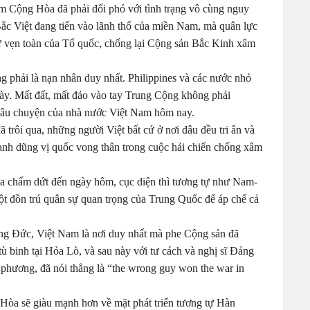
am Cộng Hòa đã phải đối phó với tình trạng vô cùng nguy
 Bắc Việt đang tiến vào lãnh thổ của miền Nam, mà quân lực
 vẹn toàn của Tổ quốc, chống lại Cộng sản Bắc Kinh xâm
phải là nạn nhân duy nhất. Philippines và các nước nhỏ
này. Mất đất, mất đảo vào tay Trung Cộng không phải
câu chuyện của nhà nước Việt Nam hôm nay.
trôi qua, những người Việt bất cứ ở nơi đâu đều tri ân và
nh dũng vị quốc vong thân trong cuộc hải chiến chống xâm
 chấm dứt đến ngày hôm, cục diện thì tương tự như Nam-
ột đồn trú quân sự quan trọng của Trung Quốc để áp chế cả
Đông Đức, Việt Nam là nơi duy nhất mà phe Cộng sản đã
ù binh tại Hỏa Lò, và sau này với tư cách và nghị sĩ Đảng
 phương, đã nói thẳng là “the wrong guy won the war in
g Hòa sẽ giàu mạnh hơn về mặt phát triển tương tự Hàn