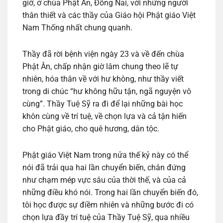
giờ, ở chùa Phật Ân, Đồng Nai, với những người
thân thiết và các thầy của Giáo hội Phật giáo Việt
Nam Thống nhất chung quanh.
Thầy đã rời bệnh viện ngày 23 và về đến chùa
Phật Ân, chấp nhận giờ lâm chung theo lẽ tự
nhiên, hóa thân về với hư không, như thầy viết
trong di
chúc “hư không hữu tận, ngã nguyện vô
cùng”. Thầy Tuệ Sỹ ra đi để lại những bài học
khôn cùng về trí tuệ, về chọn lựa và cả tận hiến
cho Phật giáo, cho quê hương, dân tộc.
Phật giáo Việt Nam trong nửa thế kỷ này có thể
nói đã trải qua hai lần chuyển biến, chân đứng
như chạm mép vực sâu của thời thế, và của cả
những điều khó nói. Trong hai lần chuyển biến đó,
tôi học được sự điềm nhiên và những bước đi có
chọn lựa đầy trí tuệ của Thầy Tuệ Sỹ, qua nhiều