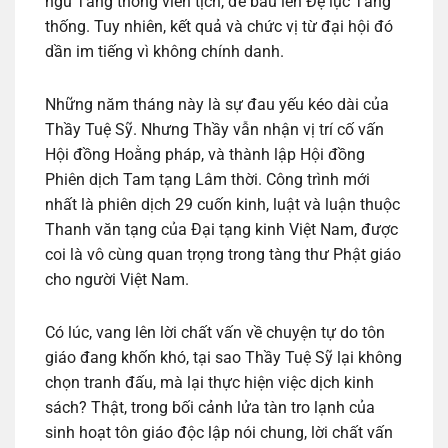
ngũ Tăng thống viên tịch, để bầu lên Đệ lục Tăng
thống. Tuy nhiên, kết quả và chức vị từ đại hội đó
dần im tiếng vì không chính danh.
Những năm tháng này là sự đau yếu kéo dài của
Thầy Tuệ Sỹ. Nhưng Thầy vẫn nhận vị trí cố vấn
Hội đồng Hoằng pháp, và thành lập Hội đồng
Phiên dịch Tam tạng Lâm thời. Công trình mới
nhất là phiên dịch 29 cuốn kinh, luật và luận thuộc
Thanh văn tạng của Đại tạng kinh Việt Nam, được
coi là vô cùng quan trọng trong tàng thư Phật giáo
cho người Việt Nam.
Có lúc, vang lên lời chất vấn về chuyện tự do tôn
giáo đang khốn khó, tại sao Thầy Tuệ Sỹ lại không
chọn tranh đấu, mà lại thực hiện việc dịch kinh
sách? Thật, trong bối cảnh lửa tàn tro lạnh của
sinh hoạt tôn giáo độc lập nói chung, lời chất vấn