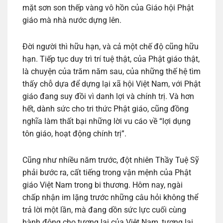
mặt sơn son thếp vàng vô hồn của Giáo hội Phật
giáo mà nhà nước dựng lên.
Đời người thì hữu hạn, và cả một chế độ cũng hữu
hạn. Tiếp tục duy trì trí tuệ thật, của Phật giáo thật,
là chuyện của trăm năm sau, của những thế hệ tìm
thấy chỗ dựa để dựng lại xã hội Việt Nam, với Phật
giáo đang suy đồi vì danh lợi và chính trị. Và hơn
hết, dành sức cho tri thức Phật giáo, cũng đồng
nghĩa làm thất bại những lời vu cáo về “lợi dụng
tôn giáo, hoạt động chính trị”.
Cũng như nhiều năm trước, đột nhiên Thầy Tuệ Sỹ
phải bước ra, cất tiếng trong vận mệnh của Phật
giáo Việt Nam trong bi thương. Hôm nay, ngài
chấp nhận im lặng trước những câu hỏi không thể
trả lời một lần, mà đang dồn sức lực cuối cùng
hành động cho tương lai của Việt Nam, tương lai