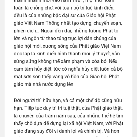
thành nhánh mới vào năm 1981, mọi thứ hoàn
toàn là chỏng chơ, với toàn bộ trí tuệ kinh điển,
đều là của những bậc đại sư của Giáo hội Phật
giáo Việt Nam Thống nhất tạo dựng, chuyển soạn,
phiên dịch… Ngoài đền đài, những tượng Phật to
lớn và ngôn từ thao túng trục lợi dân chúng của
giáo hội mới, xương sống của Phật giáo Việt Nam
độc lập là kinh điển hình thành mọi lý thuyết, vẫn
sừng sững không thể xâm phạm và xóa bỏ. Nếu
cam tâm hủy diệt, tức có nghĩa hủy diệt luôn cả bộ
mặt sơn son thếp vàng vô hồn của Giáo hội Phật
giáo mà nhà nước dựng lên.
Đời người thì hữu hạn, và cả một chế độ cũng hữu
hạn. Tiếp tục duy trì trí tuệ thật, của Phật giáo thật,
là chuyện của trăm năm sau, của những thế hệ tìm
thấy chỗ dựa để dựng lại xã hội Việt Nam, với Phật
giáo đang suy đồi vì danh lợi và chính trị. Và hơn