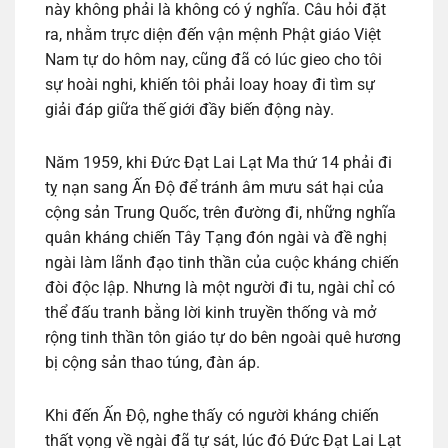
này không phải là không có ý nghĩa. Câu hỏi đặt
ra, nhằm trực diện đến vận mệnh Phật giáo Việt
Nam tự do hôm nay, cũng đã có lúc gieo cho tôi
sự hoài nghi, khiến tôi phải loay hoay đi tìm sự
giải đáp giữa thế giới đầy biến động này.
Năm 1959, khi Đức Đạt Lai Lạt Ma thứ 14 phải đi
tỵ nạn sang Ấn Độ để tránh âm mưu sát hại của
cộng sản Trung Quốc, trên đường đi, những nghĩa
quân kháng chiến Tây Tạng đón ngài và đề nghị
ngài làm lãnh đạo tinh thần của cuộc kháng chiến
đòi độc lập. Nhưng là một người đi tu, ngài chỉ có
thể đấu tranh bằng lời kinh truyền thống và mở
rộng tinh thần tôn giáo tự do bên ngoài quê hương
bị cộng sản thao túng, đàn áp.
Khi đến Ấn Độ, nghe thấy có người kháng chiến
thất vọng về ngài đã tự sát, lúc đó Đức Đạt Lai Lạt