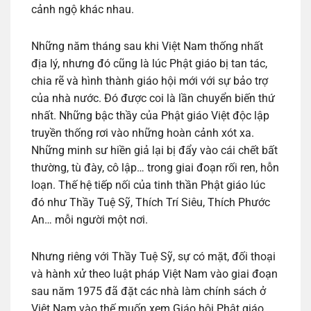
cảnh ngộ khác nhau.
Những năm tháng sau khi Việt Nam thống nhất
địa lý, nhưng đó cũng là lúc Phật giáo bị tan tác,
chia rẽ và hình thành giáo hội mới với sự bảo trợ
của nhà nước. Đó được coi là lần chuyển biến thứ
nhất. Những bậc thầy của Phật giáo Việt độc lập
truyền thống rơi vào những hoàn cảnh xót xa.
Những minh sư hiền giả lại bị đẩy vào cái chết bất
thường, tù đày, cô lập… trong giai đoạn rối ren, hỗn
loạn. Thế hệ tiếp nối của tinh thần Phật giáo lúc
đó như Thầy Tuệ Sỹ, Thích Trí Siêu, Thích Phước
An… mỗi người một nơi.
Nhưng riêng với Thầy Tuệ Sỹ, sự có mặt, đối thoại
và hành xử theo luật pháp Việt Nam vào giai đoạn
sau năm 1975 đã đặt các nhà làm chính sách ở
Việt Nam vào thế muốn xem Giáo hội Phật giáo