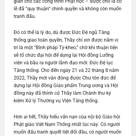
gian cho các công trình Phật học – được cho là có
lẽ đã “quy thuận” chính quyền và không còn muốn
tranh đấu.
Đó có thể là lý do, dù được Đức Đệ ngũ Tăng
thống giao toàn quyền, Thầy chỉ xin được nắm vị
trí là một “Bỉnh pháp Tỳ-kheo,” chờ khi thuận tiện
sẽ tổ chức đại hội để dựng lại Hội đồng Lưỡng
viện và bầu ra người lãnh đạo mới: Đức Đệ lục
Tăng thống. Cho đến ngày 21 và 22 tháng 8 năm
2022, Thầy mới vận động được Chư tôn đức để
dựng lại Hội đồng Giáo phẩm Trung ương và Hội
đồng này đã thỉnh cử Thầy làm Chánh thư ký
kiêm Xử lý Thường vụ Viện Tăng thống.
Hơn ai hết, Thầy hiểu vấn nạn của nội bộ Giáo hội
Phật giáo Việt Nam Thống nhất lúc này: Có người
muốn đấu tranh quyết liệt đối đầu, có người muốn