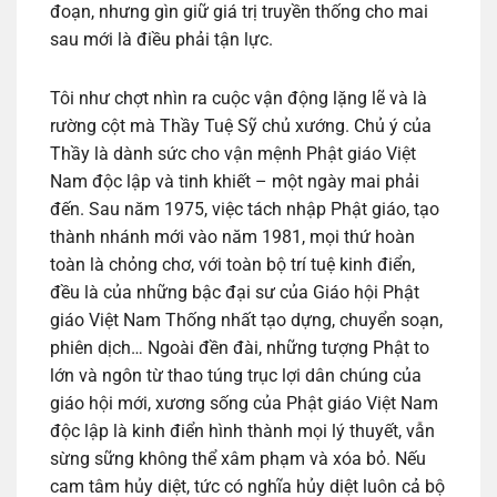
đoạn, nhưng gìn giữ giá trị truyền thống cho mai
sau mới là điều phải tận lực.
Tôi như chợt nhìn ra cuộc vận động lặng lẽ và là
rường cột mà Thầy Tuệ Sỹ chủ xướng. Chủ ý của
Thầy là dành sức cho vận mệnh Phật giáo Việt
Nam độc lập và tinh khiết – một ngày mai phải
đến. Sau năm 1975, việc tách nhập Phật giáo, tạo
thành nhánh mới vào năm 1981, mọi thứ hoàn
toàn là chỏng chơ, với toàn bộ trí tuệ kinh điển,
đều là của những bậc đại sư của Giáo hội Phật
giáo Việt Nam Thống nhất tạo dựng, chuyển soạn,
phiên dịch… Ngoài đền đài, những tượng Phật to
lớn và ngôn từ thao túng trục lợi dân chúng của
giáo hội mới, xương sống của Phật giáo Việt Nam
độc lập là kinh điển hình thành mọi lý thuyết, vẫn
sừng sững không thể xâm phạm và xóa bỏ. Nếu
cam tâm hủy diệt, tức có nghĩa hủy diệt luôn cả bộ