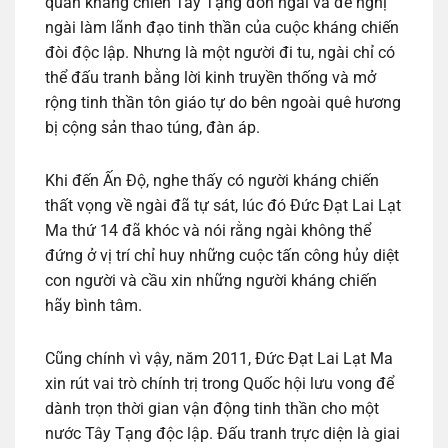
quân kháng chiến Tây Tạng đón ngài và đề nghị
ngài làm lãnh đạo tinh thần của cuộc kháng chiến
đòi độc lập. Nhưng là một người đi tu, ngài chỉ có
thể đấu tranh bằng lời kinh truyền thống và mở
rộng tinh thần tôn giáo tự do bên ngoài quê hương
bị cộng sản thao túng, đàn áp.
Khi đến Ấn Độ, nghe thấy có người kháng chiến
thất vọng về ngài đã tự sát, lúc đó Đức Đạt Lai Lạt
Ma thứ 14 đã khóc và nói rằng ngài không thể
đứng ở vị trí chỉ huy những cuộc tấn công hủy diệt
con người và cầu xin những người kháng chiến
hãy bình tâm.
Cũng chính vì vậy, năm 2011, Đức Đạt Lai Lạt Ma
xin rút vai trò chính trị trong Quốc hội lưu vong để
dành trọn thời gian vận động tinh thần cho một
nước Tây Tạng độc lập. Đấu tranh trực diện là giai