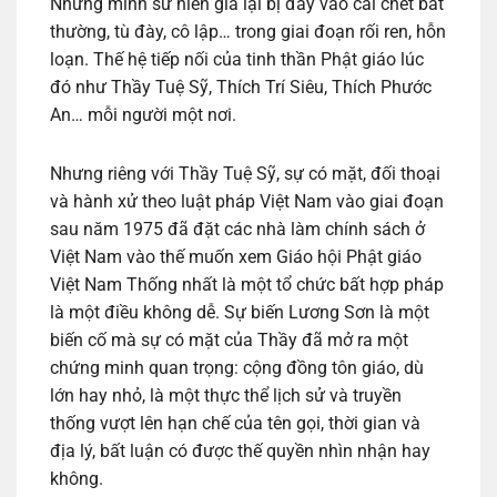
Những minh sư hiền giả lại bị đẩy vào cái chết bất
thường, tù đày, cô lập… trong giai đoạn rối ren, hỗn
loạn. Thế hệ tiếp nối của tinh thần Phật giáo lúc
đó như Thầy Tuệ Sỹ, Thích Trí Siêu, Thích Phước
An… mỗi người một nơi.
Nhưng riêng với Thầy Tuệ Sỹ, sự có mặt, đối thoại
và hành xử theo luật pháp Việt Nam vào giai đoạn
sau năm 1975 đã đặt các nhà làm chính sách ở
Việt Nam vào thế muốn xem Giáo hội Phật giáo
Việt Nam Thống nhất là một tổ chức bất hợp pháp
là một điều không dễ. Sự biến Lương Sơn là một
biến cố mà sự có mặt của Thầy đã mở ra một
chứng minh quan trọng: cộng đồng tôn giáo, dù
lớn hay nhỏ, là một thực thể lịch sử và truyền
thống vượt lên hạn chế của tên gọi, thời gian và
địa lý, bất luận có được thế quyền nhìn nhận hay
không.