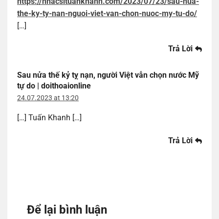
https://nhacsituankhanh.com/2023/07/23/sau-nua-
the-ky-ty-nan-nguoi-viet-van-chon-nuoc-my-tu-do/
[…]
Trả Lời
Sau nửa thế kỷ tỵ nạn, người Việt vẫn chọn nước Mỹ
tự do | doithoaionline
24.07.2023 at 13:20
[…] Tuấn Khanh […]
Trả Lời
Để lại bình luận