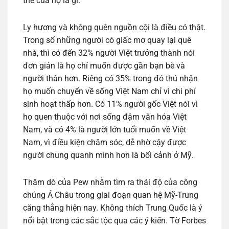
thế của họ là gì.
Ly hương và không quên nguồn cội là điều có thật.
Trong số những người có giấc mơ quay lại quê
nhà, thì có đến 32% người Việt trưởng thành nói
đơn giản là họ chỉ muốn được gần bạn bè và
người thân hơn. Riêng có 35% trong đó thú nhận
họ muốn chuyển về sống Việt Nam chỉ vì chi phí
sinh hoạt thấp hơn. Có 11% người gốc Việt nói vì
họ quen thuộc với nơi sống đậm văn hóa Việt
Nam, và có 4% là người lớn tuổi muốn về Việt
Nam, vì điều kiện chăm sóc, dễ nhờ cậy được
người chung quanh mình hơn là bối cảnh ở Mỹ.
Thăm dò của Pew nhằm tìm ra thái độ của công
chúng Á Châu trong giai đoạn quan hệ Mỹ-Trung
căng thẳng hiện nay. Không thích Trung Quốc là ý
nổi bật trong các sắc tộc qua các ý kiến. Tờ Forbes