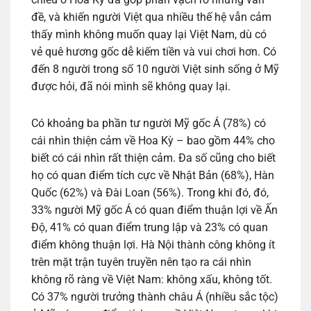
đề, và khiến người Việt qua nhiều thế hệ vẫn cảm
thấy mình không muốn quay lại Việt Nam, dù có
vẻ quê hương gốc dễ kiếm tiền và vui chơi hơn. Có
đến 8 người trong số 10 người Việt sinh sống ở Mỹ
được hỏi, đã nói mình sẽ không quay lại.
Có khoảng ba phần tư người Mỹ gốc Á (78%) có
cái nhìn thiện cảm về Hoa Kỳ – bao gồm 44% cho
biết có cái nhìn rất thiện cảm. Đa số cũng cho biết
họ có quan điểm tích cực về Nhật Bản (68%), Hàn
Quốc (62%) và Đài Loan (56%). Trong khi đó, đó,
33% người Mỹ gốc Á có quan điểm thuận lợi về Ấn
Độ, 41% có quan điểm trung lập và 23% có quan
điểm không thuận lợi. Hà Nội thành công không ít
trên mặt trận tuyên truyền nên tạo ra cái nhìn
không rõ ràng về Việt Nam: không xấu, không tốt.
Có 37% người trưởng thành châu Á (nhiều sắc tộc)