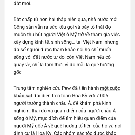
đất mới.
Bất chấp từ hơn hai thập niên qua, nhà nước mới
Cộng sản vẫn ra sức kêu gọi và bày tỏ thái độ
muốn thu hút người Việt ở Mỹ trở về tham gia việc
xây dựng kinh tế, sinh sống… tại Việt Nam, nhưng
đa số người được tham khảo nói họ chỉ muốn
sống với đất nước tự do, còn Việt Nam nếu có
quay về, chỉ là tạm thời, vì đó mãi là quê hương
gốc.
Trung tâm nghiên cứu Pew đã tiến hành
một cuộc
khảo sát
đại diện trên toàn Hoa Kỳ với 7.006
người trưởng thành châu Á, để khám phá kinh
nghiệm, thái độ và quan điểm của người châu Á
sống ở Mỹ, mục đích để tìm hiểu quan điểm của
người Mỹ gốc Á về quê hương tổ tiên của họ và nơi
định cư là Hoa Kỳ. Các nhóm sắc tộc được khảo