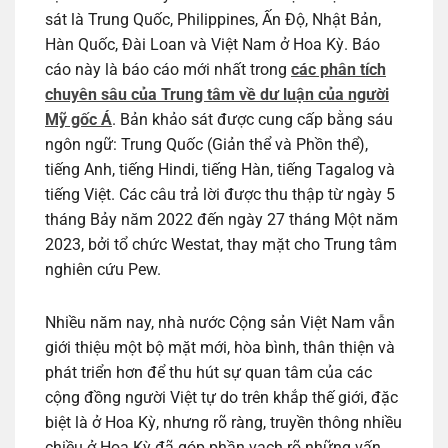
sát là Trung Quốc, Philippines, Ấn Độ, Nhật Bản,
Hàn Quốc, Đài Loan và Việt Nam ở Hoa Kỳ. Báo
cáo này là báo cáo mới nhất trong
các phân tích
chuyên sâu của Trung tâm về dư luận của người
Mỹ gốc Á
. Bản khảo sát được cung cấp bằng sáu
ngôn ngữ: Trung Quốc (Giản thể và Phồn thể),
tiếng Anh, tiếng Hindi, tiếng Hàn, tiếng Tagalog và
tiếng Việt. Các câu trả lời được thu thập từ ngày 5
tháng Bảy năm 2022 đến ngày 27 tháng Một năm
2023, bởi tổ chức Westat, thay mặt cho Trung tâm
nghiên cứu Pew.
Nhiều năm nay, nhà nước Cộng sản Việt Nam vẫn
giới thiệu một bộ mặt mới, hòa bình, thân thiện và
phát triển hơn để thu hút sự quan tâm của các
cộng đồng người Việt tự do trên khắp thế giới, đặc
biệt là ở Hoa Kỳ, nhưng rõ ràng, truyền thông nhiều
chiều ở Hoa Kỳ đã góp phần vạch rõ những vấn