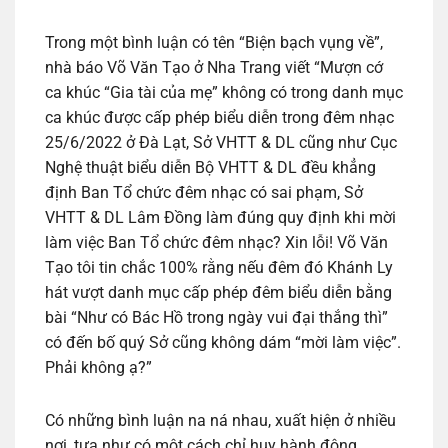
Trong một bình luận có tên “Biện bạch vụng về”,
nhà báo Võ Văn Tạo ở Nha Trang viết “Mượn cớ
ca khúc “Gia tài của mẹ” không có trong danh mục
ca khúc được cấp phép biểu diễn trong đêm nhạc
25/6/2022 ở Đà Lạt, Sở VHTT & DL cũng như Cục
Nghệ thuật biểu diễn Bộ VHTT & DL đều khẳng
định Ban Tổ chức đêm nhạc có sai phạm, Sở
VHTT & DL Lâm Đồng làm đúng quy định khi mời
làm việc Ban Tổ chức đêm nhạc? Xin lỗi! Võ Văn
Tạo tôi tin chắc 100% rằng nếu đêm đó Khánh Ly
hát vượt danh mục cấp phép đêm biểu diễn bằng
bài “Như có Bác Hồ trong ngày vui đại thắng thì”
có đến bố quý Sở cũng không dám “mời làm việc”.
Phải không ạ?”
Có những bình luận na ná nhau, xuất hiện ở nhiều
nơi, tựa như có một cách chỉ huy hành động