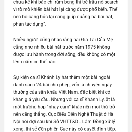
chưa kể khi báo chí rùm beng thì trẻ trâu nó search
vì tò mò khiến bài hát lại càng được phổ biến. Thế
nên bò càng húc lại càng giúp quảng bá bài hát,
phản tác dụng”.
Nhiều người cũng nhắc rằng bài Gia Tài Của Mẹ
cũng như nhiều bài hát trước năm 1975 không
được lưu hành trong đời sống, đều không có một
lệnh cấm cụ thể nào.
Sự kiện ca sĩ Khánh Ly hát thêm một bài ngoài
danh sách 24 bài cho phép, vốn là chuyện ngày
thường của sân khấu Việt Nam, đặc biệt khi có
khán giả yêu cầu. Nhưng với ca sĩ Khánh Ly, ắt là
một trường hợp “nhạy cảm” khác nên mọi thứ trở
nên căng thẳng. Cục Biểu Diễn Nghệ Thuật ở Hà
Nội nói đợi sau khi Sở VHTT&DL Lâm Đồng xử lý
xong, thì sẽ đến phiên Cục này có quyết định tiếp.