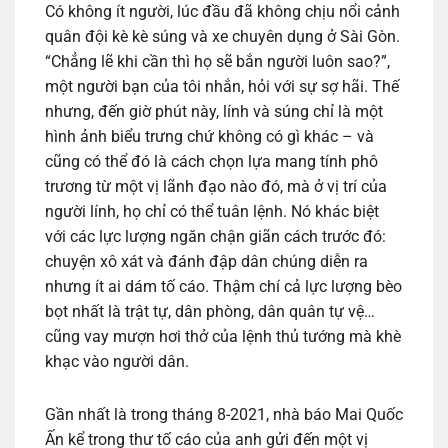
Có không ít người, lúc đầu đã không chịu nổi cảnh
quân đội kè kè súng và xe chuyên dụng ở Sài Gòn.
“Chẳng lẽ khi cần thì họ sẽ bắn người luôn sao?”,
một người bạn của tôi nhắn, hỏi với sự sợ hãi. Thế
nhưng, đến giờ phút này, lính và súng chỉ là một
hình ảnh biểu trưng chứ không có gì khác – và
cũng có thể đó là cách chọn lựa mang tính phô
trương từ một vị lãnh đạo nào đó, mà ở vị trí của
người lính, họ chỉ có thể tuân lệnh. Nó khác biệt
với các lực lượng ngăn chận giãn cách trước đó:
chuyện xô xát và đánh đập dân chúng diễn ra
nhưng ít ai dám tố cáo. Thậm chí cả lực lượng bèo
bọt nhất là trật tự, dân phòng, dân quân tự vệ…
cũng vay mượn hơi thở của lệnh thủ tướng mà khè
khạc vào người dân.
Gần nhất là trong tháng 8-2021, nhà báo Mai Quốc
Ấn kể trong thư tố cáo của anh gửi đến một vị