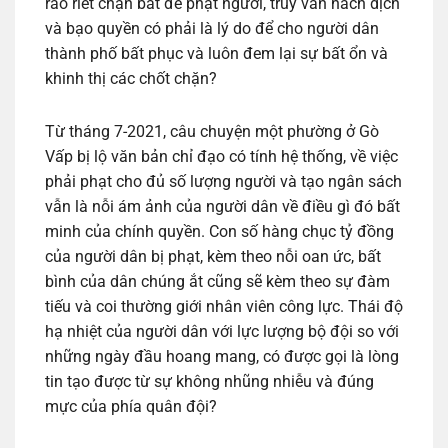
ráo riết chận bắt để phạt người, truy vấn hách dịch
và bạo quyền có phải là lý do để cho người dân
thành phố bất phục và luôn đem lại sự bất ổn và
khinh thị các chốt chặn?
Từ tháng 7-2021, câu chuyện một phường ở Gò
Vấp bị lộ văn bản chỉ đạo có tính hệ thống, về việc
phải phạt cho đủ số lượng người và tạo ngân sách
vẫn là nỗi ám ảnh của người dân về điều gì đó bất
minh của chính quyền. Con số hàng chục tỷ đồng
của người dân bị phạt, kèm theo nỗi oan ức, bất
bình của dân chúng ắt cũng sẽ kèm theo sự đàm
tiếu và coi thường giới nhân viên công lực. Thái độ
hạ nhiệt của người dân với lực lượng bộ đội so với
những ngày đầu hoang mang, có được gọi là lòng
tin tạo được từ sự không nhũng nhiễu và đúng
mực của phía quân đội?