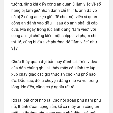
tướng, rằng khi đến công an quận 3 làm việc về số
hàng bị tạm giữ nhân danh chỉ thị 16, anh đã vô
cớ bị 2 công an kẹp giữ, để cho một viên sĩ quan
công an đánh vào đầu – sau đó anh phải đi cấp
cứu. Mà ngay trong lúc anh đang “làm việc” với
công an, lại chứng kiến một shipper vi phạm chỉ
thị 16, cũng bị đưa về phường để “làm việc” như
vậy.
Chưa thấy quân đội bắn hay đánh ai. Trên video
của dân chúng ghi lại, thấy mấy cậu lính trẻ lúp
xúp chạy giao các gói thức ăn cho khu phố nào
đó. Dẫu sao, đó là chuyện đáng nhớ và vui trong
lòng. Họ đến, cũng có ý nghĩa rất rõ.
Rồi lại bất chợt nhớ ra. Các hội đoàn phụ nam phụ
nữ, thành đoàn cộng sản, kể cả mấy anh công an
mật vụ thường phục hay canh nhà dân… cả một