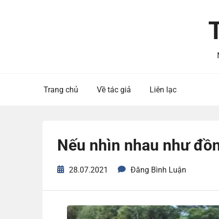
Skip
to
content
Trang chủ
Về tác giả
Liên lạc
Nếu nhìn nhau như đồn
28.07.2021
Đăng Bình Luận