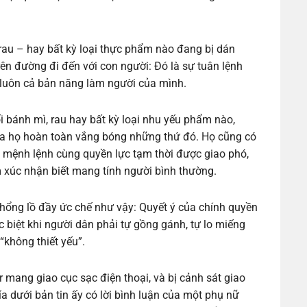
 rau – hay bất kỳ loại thực phẩm nào đang bị dán
trên đường đi đến với con người: Đó là sự tuân lệnh
luôn cả bản năng làm người của mình.
i bánh mì, rau hay bất kỳ loại nhu yếu phẩm nào,
ủa họ hoàn toàn vắng bóng những thứ đó. Họ cũng có
 mệnh lệnh cùng quyền lực tạm thời được giao phó,
ảm xúc nhận biết mang tính người bình thường.
hổng lồ đầy ức chế như vậy: Quyết ý của chính quyền
biệt khi người dân phải tự gồng gánh, tự lo miếng
“không thiết yếu”.
 mang giao cục sạc điện thoại, và bị cảnh sát giao
ía dưới bản tin ấy có lời bình luận của một phụ nữ