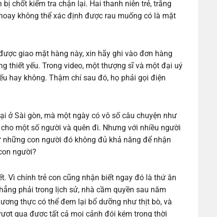
ị chốt kiểm tra chận lại. Hai thanh niên trẻ, trắng
y hoay không thể xác định được rau muống có là mặt
được giao mặt hàng này, xin hãy ghi vào đơn hàng
ông thiết yếu. Trong video, một thượng sĩ và một đại uý
yếu hay không. Thậm chí sau đó, họ phải gọi điện
lại ở Sài gòn, mà một ngày có vô số câu chuyện như
i cho một số người và quên đi. Nhưng với nhiều người
 sự những con người đó không đủ khả năng để nhận
 con người?
ết. Vì chính trẻ con cũng nhận biết ngay đó là thứ ăn
Chẳng phải trong lịch sử, nhà cầm quyền sau năm
lương thực có thể đem lại bổ dưỡng như thịt bò, và
ượt qua được tất cả mọi cảnh đói kém trong thời