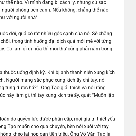
hư thế nào. Vì mình đang bị cách ly, nhưng củ sạc
 người phòng bên cạnh. Nếu không, chẳng thể nào
như với người nhà”.
cuộc đời, quả có rất nhiều góc cạnh của nó. Sẽ chẳng
 chối, trong tình huống đại dịch quá mới mẻ với từng
y. Có làm gì đi nữa thì mọi thứ cũng phải nằm trong
 thuốc uống định kỳ. Khi bị anh thanh niên xung kích
ch. Người mang sắc phục xung kích ấy chỉ tay, nói
ng tung được hả?”. Ông Tạo giải thích và nói rằng
c này làm gì, thì tay xung kích trẻ ấy, quát “Muốn lập
đoán do quyền lực được phân cấp, mọi giá trị thiết yếu
 ông Tạo muốn cho qua chuyện, bèn nói xuôi với tay
hông khéo lại nộp oan tiền triệu. Ông Võ Văn Tạo là