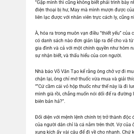
“Gặp mình thì cũng không biết phải trình bày n
điện thoại bị hư, May mà mình mượn được của
liên lạc được với nhân viên trực cách ly, cũng 
À, hóa ra trong muôn vạn điều “thiết yếu” của 
có danh sách nào đơn giản lập ra để cho và từ
gia đình và cả với một chính quyền như hôm na
sự nhận biết, và thấu hiểu của con người.
Nhà báo Võ Văn Tạo kể rằng ông chở vợ đi mua
chận lại, ông chỉ mớ thuốc vừa mua và giải thí
“”Cứ cầm cái vỏ hộp thuốc như thế này là đi lu
mình già rồi, chẳng muốn nói dối để ra đường lú
biên bản hả?”.
Đối diện với mệnh lệnh chính trị trở thành độc 
của người dân chỉ là cá nằm trên thớt. Vợ của
xung kích ấy vài câu để đi về cho nhanh. Chứ k