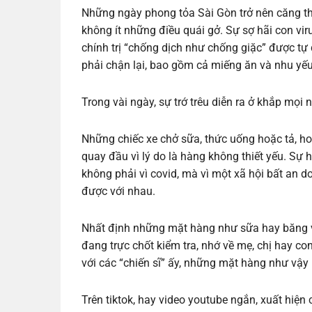
Những ngày phong tỏa Sài Gòn trở nên căng thẳ
không ít những điều quái gở. Sự sợ hãi con vir
chính trị “chống dịch như chống giặc” được tự
phải chận lại, bao gồm cả miếng ăn và nhu yế
Trong vài ngày, sự trớ trêu diễn ra ở khắp mọi n
Những chiếc xe chở sữa, thức uống hoặc tả, ho
quay đầu vì lý do là hàng không thiết yếu. Sự
không phải vì covid, mà vì một xã hội bất an d
được với nhau.
Nhất định những mặt hàng như sữa hay băng vệ
đang trực chốt kiểm tra, nhớ về mẹ, chị hay c
với các “chiến sĩ” ấy, những mặt hàng như vậy 
Trên tiktok, hay video youtube ngắn, xuất hiệ