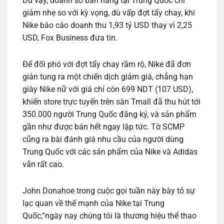
Dù vậy, doanh số bán hàng tại Trung Quốc chỉ
giảm nhẹ so với kỳ vọng, dù vấp đợt tẩy chay, khi
Nike báo cáo doanh thu 1,93 tỷ USD thay vì 2,25
USD, Fox Business đưa tin.
Để đối phó với đợt tẩy chay rầm rộ, Nike đã đơn
giản tung ra một chiến dịch giảm giá, chẳng hạn
giày Nike nữ với giá chỉ còn 699 NDT (107 USD),
khiến store trực tuyến trên sàn Tmall đã thu hút tới
350.000 người Trung Quốc đăng ký, và sản phẩm
gần như được bán hết ngay lập tức. Tờ SCMP
cũng ra bài đánh giá nhu cầu của người dùng
Trung Quốc với các sản phẩm của Nike và Adidas
vẫn rất cao.
John Donahoe trong cuộc gọi tuần này bày tỏ sự
lạc quan về thế mạnh của Nike tại Trung
Quốc,“ngày nay chúng tôi là thương hiệu thể thao