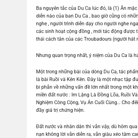
Ba nguyên tắc của Du Ca lúc đó, là (1) Ăn mặc g
diễn nào của ban Du Ca , bao giờ cũng có nhữn
nghe , người trình diễn dạy cho người nghe ngay 
các sinh hoạt cộng đồng , mới tác động được t
thái cách tân của các Troubadours (người hát r
Nhưng quan trọng nhất, ý niệm của Du Ca là hát
Một trong những bài của dòng Du Ca, tác phẩ
là bài Ruồi và Kên Kên. Đây là một nhạc tập đ
bi phẫn về những vấn đề lớn nhất trong một khu
miền đất nước : Im Lặng Là Ðồng Lõa, Ruồi Và
Nghiệm Công Cộng, Vụ Án Cuối Cùng… Cho đến n
đầy giá trị chứng hiện.
Đất nước và nhân dân thì vẫn vậy, dù hôm qua 
nạn không lời vẫn diễn ra, vẫn giàu xéo tâm can