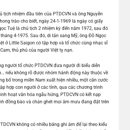
hủ tịch nhiệm đầu tiên của PTDCVN và ông Nguyễn
ong trào cho biết, ngày 24-1-1969 là ngày có giấy
ọc Tuệ là chủ tịch 2 nhiệm kỳ đến năm 1972, sau đó
n tháng 4-1975. Sau đó, di tản sang Mỹ, ông Đỗ Ngọc
ệt ở Little Saigon có tập hợp và tổ chức cùng nhạc sĩ
am, thủ phủ của người Việt tỵ nạn.
ững người tổ chức PTDCVN đưa người đi biểu diễn
ỉnh… nếu không rõ được nhóm hành động này thuộc về
hủng bố trong miền Nam xuất hiện nhiều, một căn cước
ập hợp con người ở các tỉnh, qua các chương trình
c sinh hoạt văn hóa ngẫu hứng, PTDCVN có kết nạp
tình đồng bào và chán ghét mọi âm mưu đang đặt trên
PTDCVN không có nhiều băng ghi âm để lại theo kiểu