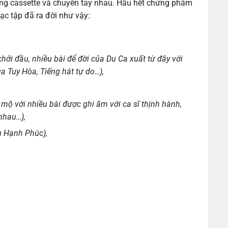
băng cassette và chuyền tay nhau. Hầu hết chứng phẩm
ạc tập đã ra đời như vậy:
hởi đầu, nhiều bài để đời của Du Ca xuất từ đây với
 Tuy Hòa, Tiếng hát tự do…),
mộ với nhiều bài được ghi âm với ca sĩ thịnh hành,
 nhau…),
u Hạnh Phúc),