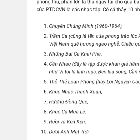
phòng thu, phần lớn là thu ngay tại chỗ qua 
của PTDCVN là các nhạc tập. Có cả thảy 10 nh
Chuyện Chúng Mình (1960-1964),
Trầm Ca (cũng là tên của phong trào lúc k
Việt Nam quê hương ngạo nghễ, Chiều qua
Những Bài Ca Khai Phá,
Cần Nhau (đây là tập được khán giả hâm 
như Vì tôi là linh mục, Bên kia sông, Cần
Thỏ Thẻ Loan Phòng (hay Lời Nguyện Cầ
Khúc Nhạc Thanh Xuân,
Hương Đồng Quê,
Khúc Ca Mùa Lễ,
Ruồi và Kên Kên,
Dưới Ánh Mặt Trời.