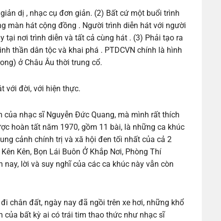
iản dị , nhạc cụ đơn giản. (2) Bất cứ một buổi trình
g màn hát cộng đồng . Người trình diễn hát với người
tại nơi trình diễn và tất cả cùng hát . (3) Phải tạo ra
inh thần dân tộc và khai phá . PTDCVN chính là hình
ong) ở Châu Âu thời trung cổ.
 với đời, với hiện thực.
m của nhạc sĩ Nguyễn Đức Quang, mà mình rất thích
ược hoàn tất năm 1970, gồm 11 bài, là những ca khúc
ng cảnh chính trị và xă hội đen tối nhất của cả 2
 Kên Kên, Bọn Lái Buôn Ở Khắp Nơi, Phòng Thí
ay, lời và suy nghĩ của các ca khúc này vẫn còn
đi chân đất, ngày nay đã ngồi trên xe hơi, những khổ
 của bất kỳ ai có trái tim thao thức như nhạc sĩ