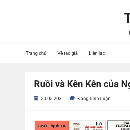
Skip
to
content
Trang chủ
Về tác giả
Liên lạc
Ruồi và Kên Kên của 
30.03.2021
Đăng Bình Luận