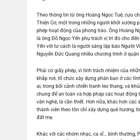
Theo thông tin từ ông Hoàng Ngọc Tuệ, cựu c
Thiện Cơ, một trong những người khởi xướng ph
phép hoạt động của phong trào. Ông Hoàng Ng
là ông Đỗ Ngọc Yến phụ trách vị trí đó cho đế
Yến với tư cách là người sáng lập báo Người Vi
Nguyễn Đức Quang nhiều chương trình ở quận C
Phải có giấy phép, vì tính trách nhiệm của nh
khắp nơi, tổ chức xây dựng phân ban ở các t
ai, trong bối cảnh chiến tranh leo thang, và k
chung để an toàn và hợp pháp các hoạt động t
văn nghệ, là cần thiết. Hơn nữa, khác hơn cá
thành viên theo tôn chỉ xây dựng quê hương, 
đất mẹ.
Khác với các nhóm nhạc, ca sĩ… bình thường, 