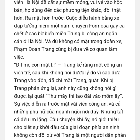
viên Hà Nội đã cất sự mềm mỏng, vui vẻ vào hộc
bàn, họ dùng đến các phương tiện khác, đời thật
hơn. Ra mặt hơn trước. Cuộc diễu hành bằng xe
đạp tưởng niệm một năm chuyện Formosa gây cá
chết ở các bờ biển miền Trung bị công an ngăn
cản ở Hà Nội. Và dù không có mặt trong đoàn xe,
Phạm Đoan Trang cũng bị đưa về cơ quan làm
việc.
“Địt mẹ con mặt l.!” – Trang kể rằng một công an
viên trẻ, sau khi không nói được lý do vì sao đưa
Trang vào đồn, đã chỉ mặt Trang, quát. Khi bị
Trang phản ứng lại, anh này cũng không nói gì
được, lại quát “Thứ mày thì tao đái vào mồm ấy”.
Sự việc diễn ra trước mặt vài viên công an, và cả
những phụ nữ của ngành ngồi nơi đấy. Nhưng tất
cả đều im lặng. Câu chuyện khi ấy, nó giới thiệu
cho biết sự khởi đầu của giai đoạn phía an ninh
không còn đối xử với Trang là một người dân phản