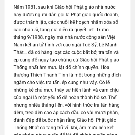
Năm 1981, sau khi Giáo hội Phật giáo nhà nước,
hay được người dân gọi là Phật giáo quốc doanh,
được thành lập, các chuỗi kế hoạch nhằm xóa sổ
các nhân sĩ, tăng già diễn ra quyết liệt. Trước
tháng 9/1988, ngày mà nhà nước cộng sản Việt
Nam kết án tử hình với các ngài Tuệ Sỹ, Lê Mạnh
Thát… đã có hàng loạt các cuộc bắt bớ, tra tấn và
ép cung để ngụy tạo chứng cứ Giáo hội Phật giáo
Thống nhất âm mưu lật đổ chính quyền. Hòa
thượng Thích Thanh Tịnh là một trong những đích
ngắm cho việc tra tấn, ép cung như vậy. Có lẽ
những kẻ chủ mưu thấy sự hiền lành và cam chịu
của ngài là một yếu tố dễ hoàn thành hồ sơ. Thế
nhưng nhiều tháng liền, với hình thức tra tấn hàng
đêm, treo đèn cao áp cách đầu có vài mươi phân,
đánh đập để buộc nhận rằng Giáo hội Phật giáo
Thống Nhất có tàng trữ vũ khí, âm mưu liên kết