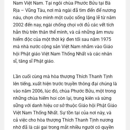
Nam Việt Nam. Tại ngôi chùa Phước Bửu tại Bà
Rịa – Vũng Tàu, nơi mà ngài đã tìm đển để nương
náu, chọn cho mình một cuộc sống lặng lẽ từ năm
2002 đến nay, ngài chống chọi với đủ các vết tích
hằn thù trên thân thể mình, và cả những âm mưu
hiểm độc của một thời kỳ đen tối sau năm 1975
mà nhà nước cộng sản Việt Nam nhắm vào Giáo
hội Phật giáo Việt Nam Thống Nhất và các nhân
sĩ, tăng sĩ Phật giáo.
Lần cuối cùng mà hòa thượng Thích Thanh Tịnh
lên tiếng, xuất hiện trước truyền thông đại chúng là
vào năm 2006, lúc đó, chùa Phước Bửu, một trong
những chùa hiếm hoi còn lại, trung kiên và sừng
sững với danh hiệu cơ sở thuộc Giáo hội Phật Giáo
Việt Nam Thống Nhất. Sự tồn tại của nơi này, và
cả việc cho hòa thượng Thích Thanh Tịnh nương
nhờ đã là cái gai trong mắt nhiều người có quyền