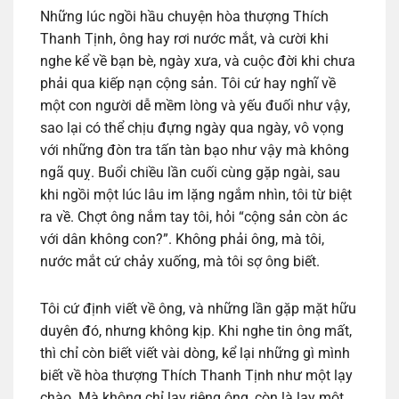
Những lúc ngồi hầu chuyện hòa thượng Thích
Thanh Tịnh, ông hay rơi nước mắt, và cười khi
nghe kể về bạn bè, ngày xưa, và cuộc đời khi chưa
phải qua kiếp nạn cộng sản. Tôi cứ hay nghĩ về
một con người dễ mềm lòng và yếu đuối như vậy,
sao lại có thể chịu đựng ngày qua ngày, vô vọng
với những đòn tra tấn tàn bạo như vậy mà không
ngã quỵ. Buổi chiều lần cuối cùng gặp ngài, sau
khi ngồi một lúc lâu im lặng ngắm nhìn, tôi từ biệt
ra về. Chợt ông nắm tay tôi, hỏi “cộng sản còn ác
với dân không con?”. Không phải ông, mà tôi,
nước mắt cứ chảy xuống, mà tôi sợ ông biết.
Tôi cứ định viết về ông, và những lần gặp mặt hữu
duyên đó, nhưng không kịp. Khi nghe tin ông mất,
thì chỉ còn biết viết vài dòng, kể lại những gì mình
biết về hòa thượng Thích Thanh Tịnh như một lạy
chào. Mà không chỉ lạy riêng ông, còn là lạy một