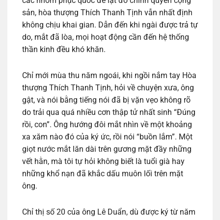
các nhóm phục quốc để lật đổ chính quyền cộng
sản, hòa thượng Thích Thanh Tịnh vẫn nhất định
không chịu khai gian. Dẫn đến khi ngài được trả tự
do, mắt đã lòa, mọi hoạt động cần đến hệ thống
thần kinh đều khó khăn.
Chỉ mới mùa thu năm ngoái, khi ngồi nắm tay Hòa
thượng Thích Thanh Tịnh, hỏi về chuyện xưa, ông
gật, và nói bằng tiếng nói đã bị vặn vẹo không rõ
do trải qua quá nhiều cơn thập tử nhất sinh “Đúng
rồi, con”. Ông hướng đôi mắt nhìn về một khoảng
xa xăm nào đó của ký ức, rồi nói “buồn lắm”. Một
giọt nước mắt lăn dài trên gương mặt đầy những
vết hằn, mà tôi tự hỏi không biết là tuổi già hay
những khổ nạn đã khắc dấu muôn lối trên mặt
ông.
Chỉ thị số 20 của ông Lê Duẩn, dù được ký từ năm