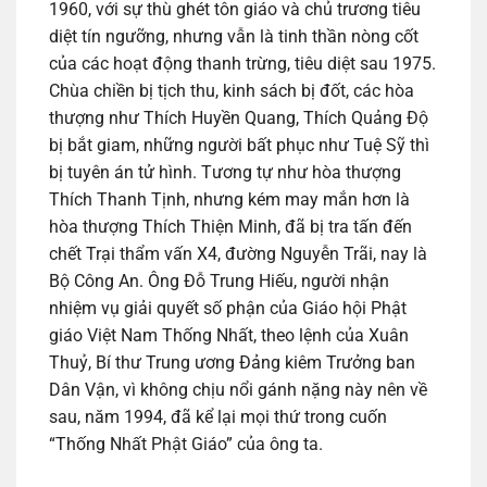
1960, với sự thù ghét tôn giáo và chủ trương tiêu
diệt tín ngưỡng, nhưng vẫn là tinh thần nòng cốt
của các hoạt động thanh trừng, tiêu diệt sau 1975.
Chùa chiền bị tịch thu, kinh sách bị đốt, các hòa
thượng như Thích Huyền Quang, Thích Quảng Độ
bị bắt giam, những người bất phục như Tuệ Sỹ thì
bị tuyên án tử hình. Tương tự như hòa thượng
Thích Thanh Tịnh, nhưng kém may mắn hơn là
hòa thượng Thích Thiện Minh, đã bị tra tấn đến
chết Trại thẩm vấn X4, đường Nguyễn Trãi, nay là
Bộ Công An. Ông Đỗ Trung Hiếu, người nhận
nhiệm vụ giải quyết số phận của Giáo hội Phật
giáo Việt Nam Thống Nhất, theo lệnh của Xuân
Thuỷ, Bí thư Trung ương Đảng kiêm Trưởng ban
Dân Vận, vì không chịu nổi gánh nặng này nên về
sau, năm 1994, đã kể lại mọi thứ trong cuốn
“Thống Nhất Phật Giáo” của ông ta.