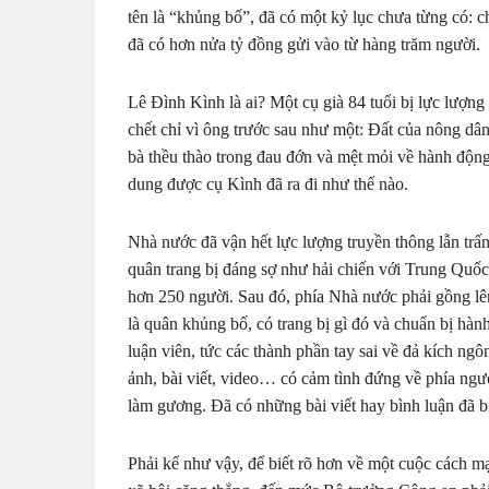
tên là “khủng bố”, đã có một kỷ lục chưa từng có: 
đã có hơn nửa tỷ đồng gửi vào từ hàng trăm người.
Lê Đình Kình là ai? Một cụ già 84 tuổi bị lực lượng
chết chỉ vì ông trước sau như một: Đất của nông dân
bà thều thào trong đau đớn và mệt mỏi về hành độn
dung được cụ Kình đã ra đi như thế nào.
Nhà nước đã vận hết lực lượng truyền thông lẫn trấn
quân trang bị đáng sợ như hải chiến với Trung Quốc
hơn 250 người. Sau đó, phía Nhà nước phải gồng lê
là quân khủng bố, có trang bị gì đó và chuẩn bị hà
luận viên, tức các thành phần tay sai về đả kích ngô
ảnh, bài viết, video… có cảm tình đứng về phía ng
làm gương. Đã có những bài viết hay bình luận đã b
Phải kể như vậy, để biết rõ hơn về một cuộc cách m