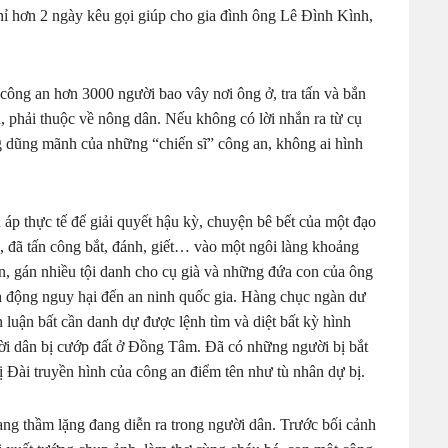
chỉ hơn 2 ngày kêu gọi giúp cho gia đình ông Lê Đình Kình,
 công an hơn 3000 người bao vây nơi ông ở, tra tấn và bắn
, phải thuộc về nông dân. Nếu không có lời nhắn ra từ cụ
g dũng mãnh của những “chiến sĩ” công an, không ai hình
 áp thực tế để giải quyết hậu kỳ, chuyện bê bết của một đạo
, đã tấn công bắt, đánh, giết… vào một ngôi làng khoảng
n, gán nhiều tội danh cho cụ già và những đứa con của ông
nh động nguy hại đến an ninh quốc gia. Hàng chục ngàn dư
n luận bất cần danh dự được lệnh tìm và diệt bất kỳ hình
ười dân bị cướp đất ở Đồng Tâm. Đã có những người bị bắt
ị Đài truyền hình của công an điểm tên như tù nhân dự bị.
ạng thầm lặng đang diễn ra trong người dân. Trước bối cảnh