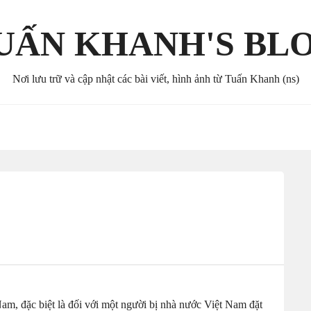
UẤN KHANH'S BL
Nơi lưu trữ và cập nhật các bài viết, hình ảnh từ Tuấn Khanh (ns)
am, đặc biệt là đối với một người bị nhà nước Việt Nam đặt