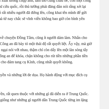
 xuất tướng chụp ảnh, làm thơ cùng cháu bé, con một công
sĩ cứu quốc, rồi thủ tướng phải đăng đàn nói rằng xét lại
rất nhiều người đã đứng lên, công khai tên mình để gửi
mà từ nay chắc sẽ vĩnh viễn không bao giờ còn bình yên
ook về chuyện Đồng Tâm, cũng ít người dám làm. Nhắn cho
ng an đã bày tỏ một thái độ rất quyết liệt. Ấy vậy, mà giờ
 ngại nói với nhau, thậm chí còn dấy lên một làn sóng tẩy
ông an để khóa, chặn không cho rút tiền những phần tiền
 cho đám tang cụ Kình, cũng nhất quyết không.
yền và những lời đe dọa. Họ hành động với mục đích cụ
n, rất quen thuộc với những gì đã diễn ra ở Trung Quốc.
m giống như những gì người dân Trung Quốc từng im lặng