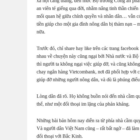
xã hội căng thẳng, đến mức Bộ trưởng Công an phải
an viên té giếng qua đời, nhằm nâng tinh thần chiến 
mối quan hệ giữa chính quyền và nhân dân… vẫn có 
tiền giúp cho một gia đình nông dân bị thảm nạn – 
nữa.
Trước đó, chỉ share hay like trên các trang faceb
nhau về chuyện này cũng ngại bởi Nhà nước và Bộ Cô
thì người ta không ngại việc giúp đỡ, và cũng không
chay ngân hàng Vietcombank, nơi đã phối hợp với c
giúp đỡ những người nông dân, và dù là phúng điếu
Lòng dân đã rõ. Họ không buồn nói đến nhà cầm qu
thể, như một đối thoại im lặng của phản kháng.
Những bài bản hôm nay diễn ra từ phía nhà cầm quyề
Và người dân Việt Nam cũng – rất bất ngờ – đã là
đối thoại với Bắc Kinh.