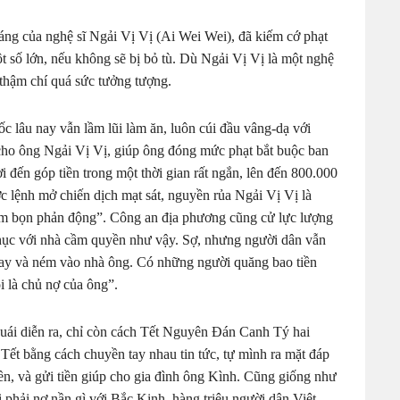
áng của nghệ sĩ Ngải Vị Vị (Ai Wei Wei), đã kiếm cớ phạt
 số lớn, nếu không sẽ bị bỏ tù. Dù Ngải Vị Vị là một nghệ
, thậm chí quá sức tưởng tượng.
 lâu nay vẫn lầm lũi làm ăn, luôn cúi đầu vâng-dạ với
cho ông Ngải Vị Vị, giúp ông đóng mức phạt bắt buộc ban
 đến góp tiền trong một thời gian rất ngắn, lên đến 800.000
c lệnh mở chiến dịch mạt sát, nguyền rủa Ngải Vị Vị là
ám bọn phản động”. Công an địa phương cũng cử lực lượng
nhục với nhà cầm quyền như vậy. Sợ, nhưng người dân vẫn
bay và ném vào nhà ông. Có những người quăng bao tiền
 là chủ nợ của ông”.
quái diễn ra, chỉ còn cách Tết Nguyên Đán Canh Tý hai
Tết bằng cách chuyền tay nhau tin tức, tự mình ra mặt đáp
yền, và gửi tiền giúp cho gia đình ông Kình. Cũng giống như
hải nợ nần gì với Bắc Kinh, hàng triệu người dân Việt