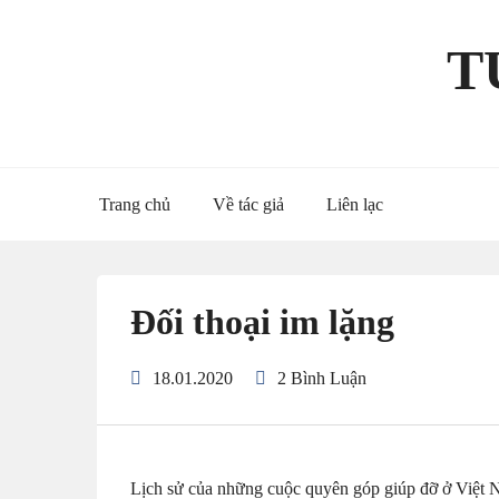
Skip
to
T
content
Trang chủ
Về tác giả
Liên lạc
Đối thoại im lặng
18.01.2020
2 Bình Luận
Lịch sử của những cuộc quyên góp giúp đỡ ở Việt N