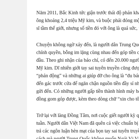
Năm 2011, Bắc Kinh tức giận trước thái độ phản kh
ông khoảng 2,4 triệu Mỹ kim, và buộc phải đóng một
sĩ tầm thế giới, nhưng số tiền đó với ông là quá sức
Chuyện không ngờ xảy đến, là người dân Trung Quốc
chính quyền, bỗng im lặng cùng nhau đến góp tiền 
đầu. Theo ghi nhận của báo chí, có đến 20.000 người
Mỹ kim. Dĩ nhiên giới tay sai tuyên truyền cũng đượ
“phản động” và những ai giúp đỡ cho ông là “đu b
đến gác trước cửa để ngăn chận nguồn tiền đầy sỉ 
gửi đến. Có những người gấp tiền thành hình máy 
đồng gom góp được, kèm theo dòng chữ “xin cho tôi
Trở lại với làng Đồng Tâm, nơi cuộc giết người kỳ 
tuần. Người dân Việt Nam đã quên cả việc chuẩn bị 
trả các ngôn luận hèn mạt của bọn tay sai tuyên tru
cách mà người Trung Quốc không muốn Ngải Vị Vị p