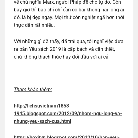
về chủ nghĩa Marx, người Pháp để cho tự do. Còn
bây giờ thì báo chí chỉ cần có bài không hài lòng ai
đó, là bị dẹp ngay. Mọi thứ còn nghiệt ngã hơn thời
thực dân rất nhiều.
Với những gì đã thấy, đã trải qua, tôi nghĩ việc đưa
ra bản Yêu sách 2019 là cấp bách và cần thiết,
chứ không thách thức hay đối đầu với ai cả.
Tham khảo thêm:
http://lichsuvietnam1858-
1945.blogspot.com/2012/09/nhom-ngu-long-va-
nhung-yeu-sach-cua.html
https://boxitvn.blogspot.com/2012/10/ban-yeu-