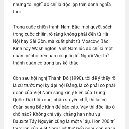
nhưng tôi nghĩ đó chỉ là độc lập trên danh nghĩa
thôi.
Trong cuộc chiến tranh Nam Bắc, mọi quyết sách
trong cuộc chiến, rõ ràng không phải đến từ Hà
Nội hay Sài Gòn, mà xuất phát từ Moscow, Bắc
Kinh hay Washington. Việt Nam lúc đó chỉ là một
quân cờ nhỏ trên bàn cờ quốc tế. Người Việt trở
thành quân cờ trong tay kẻ khác.
Còn sau hội nghị Thành Đô (1990), tôi để ý thấy rõ
là cứ trước mọi kỳ đại hội Đảng, là có phải có phái
đoàn của Việt Nam sang xin ý kiến của Trung
Quốc. Đại hội xong, nhân sự yên chỗ, thì lại có
đoàn sang Bắc Kinh để báo cáo. Vậy thì độc lập ở
chỗ nào? Không chỉ vậy, chẳng hạn như vụ
Bauxite Tây Nguyên cũng là một ví dụ. Hơn 200 trí
thức lớn của Việt Nam viết thư kiến nghị, can ngăn