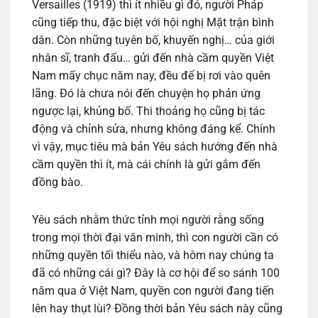
Versailles (1919) thì ít nhiều gì đó, người Pháp
cũng tiếp thu, đặc biệt với hội nghị Mặt trận bình
dân. Còn những tuyên bố, khuyến nghị… của giới
nhân sĩ, tranh đấu… gửi đến nhà cầm quyền Việt
Nam mấy chục năm nay, đều để bị rơi vào quên
lãng. Đó là chưa nói đến chuyện họ phản ứng
ngược lại, khủng bố. Thi thoảng họ cũng bị tác
động và chỉnh sửa, nhưng không đáng kể. Chính
vì vậy, mục tiêu mà bản Yêu sách hướng đến nhà
cầm quyền thì ít, mà cái chính là gửi gắm đến
đồng bào.
Yêu sách nhằm thức tỉnh mọi người rằng sống
trong mọi thời đại văn minh, thì con người cần có
những quyền tối thiểu nào, và hôm nay chúng ta
đã có những cái gì? Đây là cơ hội để so sánh 100
năm qua ở Việt Nam, quyền con người đang tiến
lên hay thụt lùi? Đồng thời bản Yêu sách này cũng