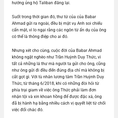
hướng ủng hộ Taliban đăng lại.
Suốt trong thời gian đó, thư từ của của Babar
Ahmad gửi ra ngoài, đều bị mật vụ Anh soi chiếu
cẩn mật, vì lo ngại rằng các ngôn từ ẩn dụ của ông
có thể là thông điệp cho ai đó.
Nhưng xét cho cùng, cuộc đời của Babar Ahmad
không ngặt nghèo như Trần Huỳnh Duy Thức, vì
tất cả những lá thư mà người ta gửi cho ông, cũng
như ông gửi đi đều đến đúng địa chỉ mà không bị
cắt gọt gì. Với tù nhân lương tâm Trần Huỳnh Duy
Thức, từ tháng 6/2018, khi có những đòi hỏi từ
phía trại giam về việc ông Thức phải làm đơn
nhận tội và xin khoan hồng để được đặc xá, ông
đã bị hành hạ bằng nhiều cách vị quyết liệt từ chối
việc đổi chác đó.