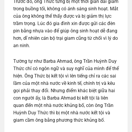
Trước đó, ông Thức từng bị một thời gian dài giam
trong buồng tối, không có ánh sáng sinh hoạt. Mắt
của ông không thể thấy được và bị giảm thị lực
trầm trọng. Lúc đó gia đình xin được gửi các đèn
pin bằng nhựa vào để giúp ông sinh hoạt dễ đang
hơn, dĩ nhiên cán bộ trại giam cũng từ chối vì lý do
an ninh.
Tường tự như Barba Ahmad, ông Trần Huỳnh Duy
Thức chỉ có ngôn ngữ và suy nghĩ của mình để thể
hiện. Ông Thức bị kết tội vì lên tiếng chỉ ra các sai
lầm của một nhà nước về kinh tế, chính trị và kêu
gọi phải thay đổi. Nhưng điểm khác biệt giữa hai
con người ấy, là Barba Ahmad bị kết tội là liên
quan đến một nhà nước khủng bố, còn ông Trần
Huỳnh Duy Thức thì bị một nhà nước kết tội và
giam cầm ông bằng phương thức khủng bố.