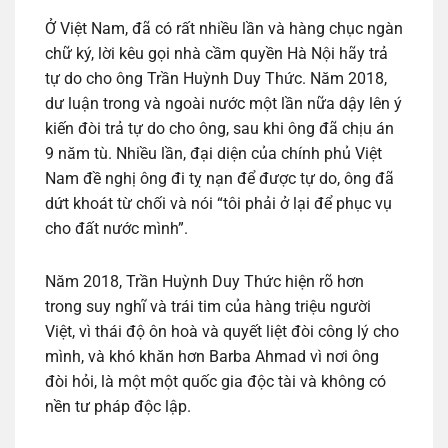
Ở Việt Nam, đã có rất nhiều lần và hàng chục ngàn
chữ ký, lời kêu gọi nhà cầm quyền Hà Nội hãy trả
tự do cho ông Trần Huỳnh Duy Thức. Năm 2018,
dư luận trong và ngoài nước một lần nữa dậy lên ý
kiến đòi trả tự do cho ông, sau khi ông đã chịu án
9 năm tù. Nhiều lần, đại diện của chính phủ Việt
Nam đề nghị ông đi tỵ nạn để được tự do, ông đã
dứt khoát từ chối và nói “tôi phải ở lại để phục vụ
cho đất nước mình”.
Năm 2018, Trần Huỳnh Duy Thức hiện rõ hơn
trong suy nghĩ và trái tim của hàng triệu người
Việt, vì thái độ ôn hoà và quyết liệt đòi công lý cho
mình, và khó khăn hơn Barba Ahmad vì nơi ông
đòi hỏi, là một một quốc gia độc tài và không có
nền tư pháp độc lập.