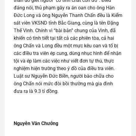
thân do giết người “có tính chất côn đồ”. Điều
đáng nói, thủ phạm gây ra án oan cho ông Hàn
Đức Long và ông Nguyễn Thanh Chấn đều là Kiểm
sát viên VKSND tỉnh Bắc Giang, cùng là tên Đặng
Thế Vinh. Chính vì “bài bản” chung của Vinh, đã
khiến có tình tiết tại tất cả các phiên tòa, cả hai
ông Chấn và Long đều một mực kêu oan và tố bị
các điều tra viên ép cung, dùng nhục hình để nhận
tội và ép làm các việc như viết đơn tự thú, thực
nghiệm hiện trường theo ý đồ của điều tra viên.
Luật sư Nguyễn Đức Biền, người bào chữa cho
ông Chấn nói mức đòi bồi thường mà gia đình
đưa ra là 9.3 tỉ đồng.
Nguyễn Văn Chưởng