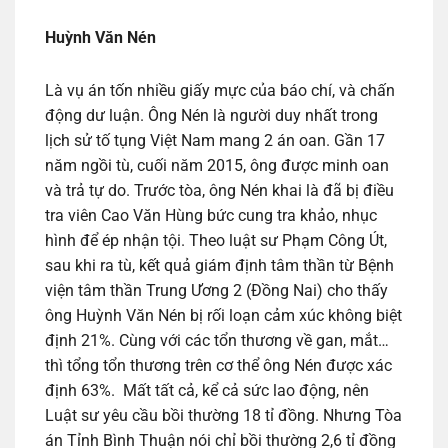
Huỳnh Văn Nén
Là vụ án tốn nhiều giấy mực của báo chí, và chấn
động dư luận. Ông Nén là người duy nhất trong
lịch sử tố tụng Việt Nam mang 2 án oan. Gần 17
năm ngồi tù, cuối năm 2015, ông được minh oan
và trả tự do. Trước tòa, ông Nén khai là đã bị điều
tra viên Cao Văn Hùng bức cung tra khảo, nhục
hình để ép nhận tội. Theo luật sư Phạm Công Út,
sau khi ra tù, kết quả giám định tâm thần từ Bệnh
viện tâm thần Trung Ương 2 (Đồng Nai) cho thấy
ông Huỳnh Văn Nén bị rối loạn cảm xúc không biệt
định 21%. Cùng với các tổn thương về gan, mắt…
thì tổng tổn thương trên cơ thể ông Nén được xác
định 63%. Mất tất cả, kể cả sức lao động, nên
Luật sư yêu cầu bồi thường 18 tỉ đồng. Nhưng Tòa
án Tỉnh Bình Thuận nói chỉ bồi thường 2,6 tỉ đồng