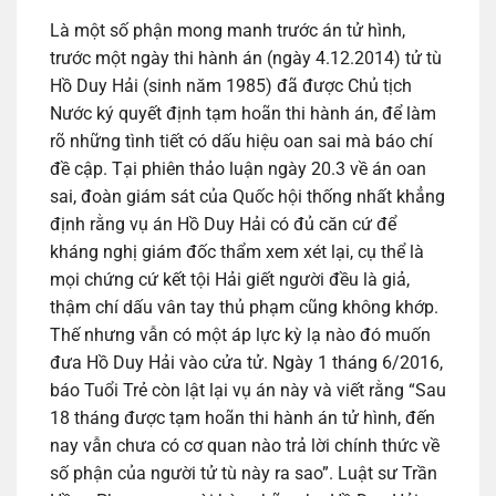
Là một số phận mong manh trước án tử hình,
trước một ngày thi hành án (ngày 4.12.2014) tử tù
Hồ Duy Hải (sinh năm 1985) đã được Chủ tịch
Nước ký quyết định tạm hoãn thi hành án, để làm
rõ những tình tiết có dấu hiệu oan sai mà báo chí
đề cập. Tại phiên thảo luận ngày 20.3 về án oan
sai, đoàn giám sát của Quốc hội thống nhất khẳng
định rằng vụ án Hồ Duy Hải có đủ căn cứ để
kháng nghị giám đốc thẩm xem xét lại, cụ thể là
mọi chứng cứ kết tội Hải giết người đều là giả,
thậm chí dấu vân tay thủ phạm cũng không khớp.
Thế nhưng vẫn có một áp lực kỳ lạ nào đó muốn
đưa Hồ Duy Hải vào cửa tử. Ngày 1 tháng 6/2016,
báo Tuổi Trẻ còn lật lại vụ án này và viết rằng “Sau
18 tháng được tạm hoãn thi hành án tử hình, đến
nay vẫn chưa có cơ quan nào trả lời chính thức về
số phận của người tử tù này ra sao”. Luật sư Trần