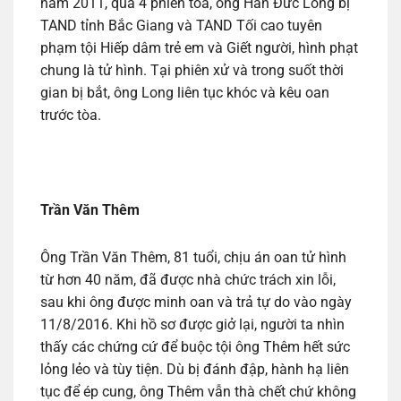
năm 2011, qua 4 phiên tòa, ông Hàn Đức Long bị
TAND tỉnh Bắc Giang và TAND Tối cao tuyên
phạm tội Hiếp dâm trẻ em và Giết người, hình phạt
chung là tử hình. Tại phiên xử và trong suốt thời
gian bị bắt, ông Long liên tục khóc và kêu oan
trước tòa.
Trần Văn Thêm
Ông Trần Văn Thêm, 81 tuổi, chịu án oan tử hình
từ hơn 40 năm, đã được nhà chức trách xin lỗi,
sau khi ông được minh oan và trả tự do vào ngày
11/8/2016. Khi hồ sơ được giở lại, người ta nhìn
thấy các chứng cứ để buộc tội ông Thêm hết sức
lỏng lẻo và tùy tiện. Dù bị đánh đập, hành hạ liên
tục để ép cung, ông Thêm vẫn thà chết chứ không