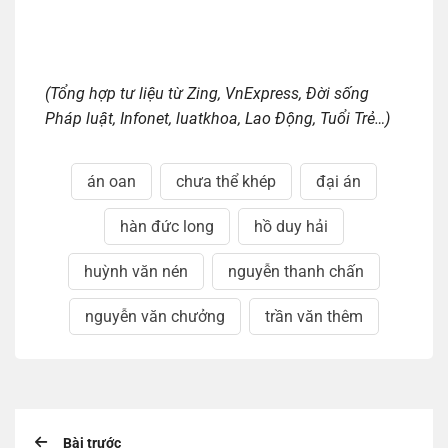
(Tổng hợp tư liệu từ Zing, VnExpress, Đời sống
Pháp luật, Infonet, luatkhoa, Lao Động, Tuổi Trẻ…)
án oan
chưa thể khép
đại án
hàn đức long
hồ duy hải
huỳnh văn nén
nguyễn thanh chấn
nguyễn văn chưởng
trần văn thêm
Bài trước