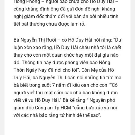
Hồng Phong – người bào chữa cho Hồ Duy Hải –
cũng khẳng định ông đã gửi đơn đề nghị kháng
nghị giám đốc thẩm đối với bản án bởi nhiều tình
tiết bất thường chưa được làm rõ.
Bà Nguyễn Thị Rưỡi – cô Hồ Duy Hải nói rằng: “Dư
luận xôn xao rằng, Hồ Duy Hải cháu nhà tôi là chết
thay cho con một quan chức hay một đại gia nào
đó. Thông tin này được phóng viên báo Nông
Thôn Ngày Nay đã nói cho tôi”. Còn Mẹ của Hồ
Duy Hải, bà Nguyễn Thị Loan nói những tin tức mà
bà biết trong suốt 7 năm đi kêu oan cho con ““Có
người viết thư mật cấm các nhà báo không được
viết về vụ Hồ Duy Hải.” Bà kể rằng ” Nguyên phó
giám đốc Công an Tp.HCM “cũng bức xúc và nói
với các nhà báo rằng ‘tử hình dễ thế sao”.