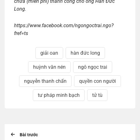
chữa (miễn phí) thành công cho ông Hàn Đức
Long.
https://www.facebook.com/ngongoctrai.ngo?
fref=ts
giải oan
hàn đức long
huỳnh văn nén
ngô ngọc trai
nguyễn thanh chấn
quyền con người
tư pháp minh bạch
tử tù
Bài trước