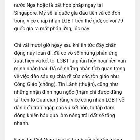
nước Nga hoặc là bất hợp pháp ngay tại
Singapore. Mỹ sẽ là quốc gia đầu tiên và cô đơn
trong việc chấp nhận LGBT trên thế giới, so với 79
quốc gia ra mặt phản ứng, lúc này.
Chỉ vài mươi giờ ngay sau khi tin tức đầy chấn
động này loan đi, đã có vô số những phản ứng
xuất hiện và kết tội LGBT là phần hủy hoại nền văn
minh nhân loại. Đã có những phân tích quan trọng
về việc đào sâu sự chia rẽ của các tôn giáo như
Công Giáo (chống), Tin Lành (thuận), cũng như
những nhận định ngu ngốc (thậm chí được đăng
tải trên tờ Guardian) rằng việc công nhận LGBT sẽ
dẫn đến tràn ngập các vụ kết hôn, tụ tập đám
đông khiến hậu quả làm nóng trái đất sẽ tăng
nhanh.
Ngay tại Việt Nam, các lời tranh cãi bắt đầu nặng