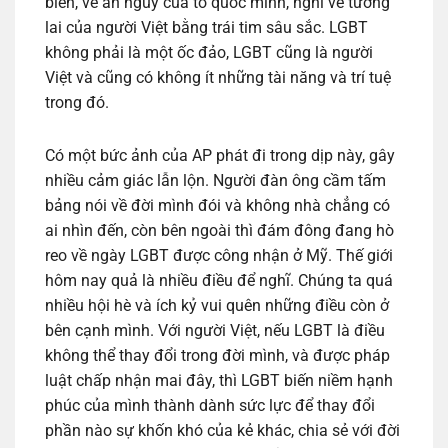
biển, về an nguy của tổ quốc mình, nghĩ về tương
lai của người Việt bằng trái tim sâu sắc. LGBT
không phải là một ốc đảo, LGBT cũng là người
Việt và cũng có không ít những tài năng và trí tuệ
trong đó.
Có một bức ảnh của AP phát đi trong dịp này, gây
nhiều cảm giác lẫn lộn. Người đàn ông cầm tấm
bảng nói về đời mình đói và không nhà chẳng có
ai nhìn đến, còn bên ngoài thì đám đông đang hò
reo về ngày LGBT được công nhận ở Mỹ. Thế giới
hôm nay quả là nhiều điều để nghĩ. Chúng ta quá
nhiều hội hè và ích kỷ vui quên những điều còn ở
bên cạnh mình. Với người Việt, nếu LGBT là điều
không thể thay đổi trong đời mình, và được pháp
luật chấp nhận mai đây, thì LGBT biến niềm hạnh
phúc của mình thành dành sức lực để thay đổi
phần nào sự khốn khó của kẻ khác, chia sẻ với đời