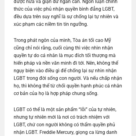
được nữa và giận dữ ngăn cản. Ngôn luận chính
thức của việc phủ nhận quyền bình đẳng LGBT,
đều dựa trên suy nghĩ là sự chống lại tự nhiên và
xúc phạm các niềm tin tín ngưỡng.
Trong phát ngôn của mình, Tòa án tối cao Mỹ
cũng chỉ nói rằng, cuối cùng thì việc nhìn nhận
quyền tự do cá nhân là mục đích tối thượng mà
hiến pháp và nền văn minh đi tới. Nên, không thể
ngụy biện vào điều gì để chống lại sự nhìn nhận
LGBT trong đời sống con người. Và nếu chấp nhận
họ, thì không thể từ chối quyền hạnh phúc cá nhân
cơ bản của họ là hợp pháp chung sống.
LGBT có thể là một sản phẩm “lỗi” của tự nhiên,
nhưng tự nhiên mới là nơi có trách nhiệm với
LGBT, chứ con người không có thẩm quyền phủ
nhận LGBT. Freddie Mercury, giọng ca lừng danh