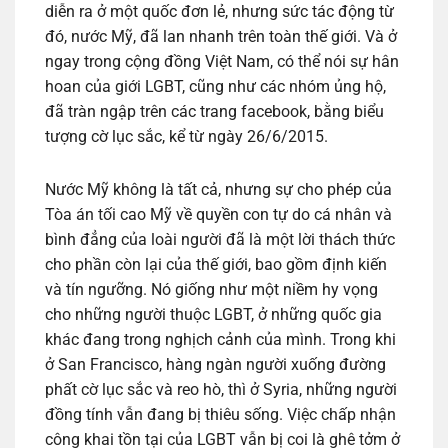
diễn ra ở một quốc đơn lẻ, nhưng sức tác động từ
đó, nước Mỹ, đã lan nhanh trên toàn thế giới. Và ở
ngay trong cộng đồng Việt Nam, có thể nói sự hân
hoan của giới LGBT, cũng như các nhóm ủng hộ,
đã tràn ngập trên các trang facebook, bằng biểu
tượng cờ lục sắc, kể từ ngày 26/6/2015.
Nước Mỹ không là tất cả, nhưng sự cho phép của
Tòa án tối cao Mỹ về quyền con tự do cá nhân và
bình đẳng của loài người đã là một lời thách thức
cho phần còn lại của thế giới, bao gồm định kiến
và tín ngưỡng. Nó giống như một niềm hy vọng
cho những người thuộc LGBT, ở những quốc gia
khác đang trong nghịch cảnh của mình. Trong khi
ở San Francisco, hàng ngàn người xuống đường
phất cờ lục sắc và reo hò, thì ở Syria, những người
đồng tính vẫn đang bị thiêu sống. Việc chấp nhận
công khai tồn tại của LGBT vẫn bị coi là ghê tởm ở