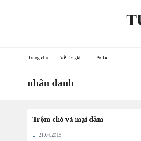
Skip
to
T
content
Trang chủ
Về tác giả
Liên lạc
nhân danh
Trộm chó và mại dâm
21.04.2015