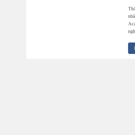
Thá
nhà
Aca
ngh