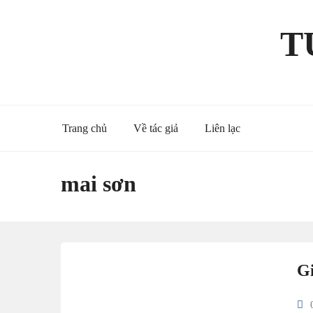
Skip
to
T
content
Trang chủ
Về tác giả
Liên lạc
mai sơn
Gi