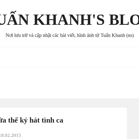
UẤN KHANH'S BL
Nơi lưu trữ và cập nhật các bài viết, hình ảnh từ Tuấn Khanh (ns)
a thế kỷ hát tình ca
18.02.2015