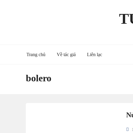
Skip
to
T
content
Trang chủ
Về tác giả
Liên lạc
bolero
Nử