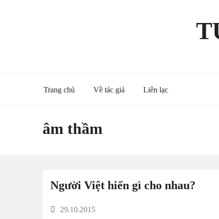
Skip
to
T
content
Trang chủ
Về tác giả
Liên lạc
âm thầm
Người Việt hiến gì cho nhau?
29.10.2015