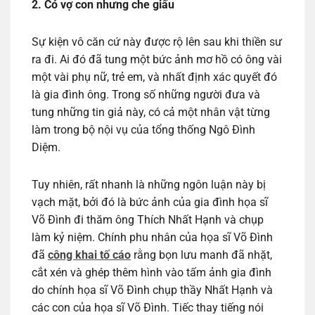
2. Có vợ con nhưng che giấu
Sự kiện vô căn cứ này được rộ lên sau khi thiền sư
ra đi. Ai đó đã tung một bức ảnh mơ hồ có ông vài
một vài phụ nữ, trẻ em, và nhất định xác quyết đó
là gia đình ông. Trong số những người đưa và
tung những tin giả này, có cả một nhân vật từng
làm trong bộ nội vụ của tổng thống Ngô Đình
Diệm.
Tuy nhiên, rất nhanh là những ngôn luận này bị
vạch mặt, bởi đó là bức ảnh của gia đình họa sĩ
Võ Đình đi thăm ông Thích Nhất Hạnh và chụp
làm kỷ niệm. Chính phu nhân của họa sĩ Võ Đình
đã
công khai tố cáo
rằng bọn lưu manh đã nhặt,
cắt xén và ghép thêm hình vào tấm ảnh gia đình
do chính họa sĩ Võ Đình chụp thầy Nhất Hạnh và
các con của họa sĩ Võ Đình. Tiếc thay tiếng nói