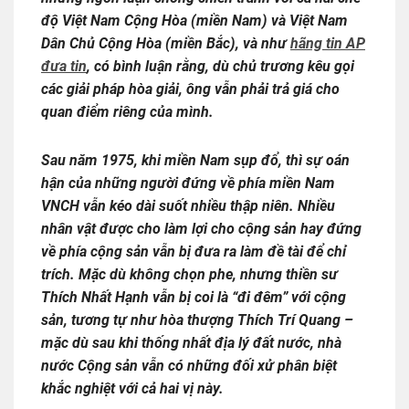
độ Việt Nam Cộng Hòa (miền Nam) và Việt Nam
Dân Chủ Cộng Hòa (miền Bắc), và như
hãng tin AP
đưa tin
, có bình luận rằng, dù chủ trương kêu gọi
các giải pháp hòa giải, ông vẫn phải trả giá cho
quan điểm riêng của mình.
Sau năm 1975, khi miền Nam sụp đổ, thì sự oán
hận của những người đứng về phía miền Nam
VNCH vẫn kéo dài suốt nhiều thập niên. Nhiều
nhân vật được cho làm lợi cho cộng sản hay đứng
về phía cộng sản vẫn bị đưa ra làm đề tài để chỉ
trích. Mặc dù không chọn phe, nhưng thiền sư
Thích Nhất Hạnh vẫn bị coi là “đi đêm” với cộng
sản, tương tự như hòa thượng Thích Trí Quang –
mặc dù sau khi thống nhất địa lý đất nước, nhà
nước Cộng sản vẫn có những đối xử phân biệt
khắc nghiệt với cả hai vị này.