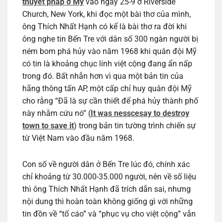
thuyết pháp ở Mỹ
vào ngày 25-9 ở Riverside
Church, New York, khi đọc một bài thơ của mình,
ông Thích Nhất Hạnh có kể là bài thơ ra đời khi
ông nghe tin Bến Tre với dân số 300 ngàn người bị
ném bom phá hủy vào năm 1968 khi quân đội Mỹ
có tin là khoảng chục lính việt cộng đang ẩn nấp
trong đó. Bất nhẫn hơn vì qua một bản tin của
hãng thông tấn AP, một cấp chỉ huy quân đội Mỹ
cho rằng “Đã là sự cần thiết để phá hủy thành phố
này nhằm cứu nó” (
It was nesscesay to destroy
town to save it
) trong bản tin tường trình chiến sự
từ Việt Nam vào đầu năm 1968.
Con số về người dân ở Bến Tre lúc đó, chính xác
chỉ khoảng từ 30.000-35.000 người, nên về số liệu
thì ông Thích Nhất Hạnh đã trích dẫn sai, nhưng
nội dung thì hoàn toàn không giống gì với những
tin đồn về “tố cáo” và “phục vụ cho việt cộng” vẫn