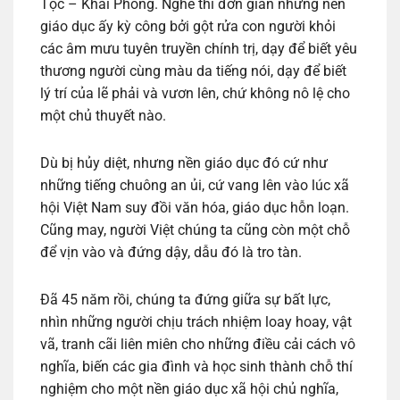
Tộc – Khai Phóng. Nghe thì đơn giản nhưng nền
giáo dục ấy kỳ công bởi gột rửa con người khỏi
các âm mưu tuyên truyền chính trị, dạy để biết yêu
thương người cùng màu da tiếng nói, dạy để biết
lý trí của lẽ phải và vươn lên, chứ không nô lệ cho
một chủ thuyết nào.
Dù bị hủy diệt, nhưng nền giáo dục đó cứ như
những tiếng chuông an ủi, cứ vang lên vào lúc xã
hội Việt Nam suy đồi văn hóa, giáo dục hỗn loạn.
Cũng may, người Việt chúng ta cũng còn một chỗ
để vịn vào và đứng dậy, dẫu đó là tro tàn.
Đã 45 năm rồi, chúng ta đứng giữa sự bất lực,
nhìn những người chịu trách nhiệm loay hoay, vật
vã, tranh cãi liên miên cho những điều cải cách vô
nghĩa, biến các gia đình và học sinh thành chỗ thí
nghiệm cho một nền giáo dục xã hội chủ nghĩa,