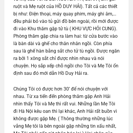
ruột và Mẹ ruột của HỒ DUY HẢI). Tất cả các thiết
bị như: Điện thoại, máy quay phim, máy ghi âm,…
đều phải bỏ vào tủ gửi đồ bên ngoài, rồi mới được
đi vào Khu thăm gặp tử tù ( KHU VỰC HỎI CUNG).
Phòng thăm gặp chia ra làm hai: từ cửa bước vào
là bàn dài và ghế cho thân nhân ngồi. Còn phía
sau là ghế hàn bằng sắt cho tử tù ngồi. Được ngăn
ra bởi 1 xông sắt chỉ được nhìn nhau và nói
chuyện. Họ sắp xếp chỗ ngồi cho Tôi và Mẹ Tôi ổn
định sau đó mới dẫn Hồ Duy Hải ra.
Chúng Tôi có được hơn 30’ để nói chuyện với
nhau. Từ xa tiến đến phòng thăm gặp Anh Hải
nhìn thấy Tôi và Mẹ thì rất vui. Những lần Mẹ Tôi
đi Hà Nội kêu oan thì lại khác, Anh Hải rất buồn vì
không được gặp Mẹ. ( Thông thường những lúc
vắng Mẹ tôi là bên ngoài gặp những tin xấu nhất,