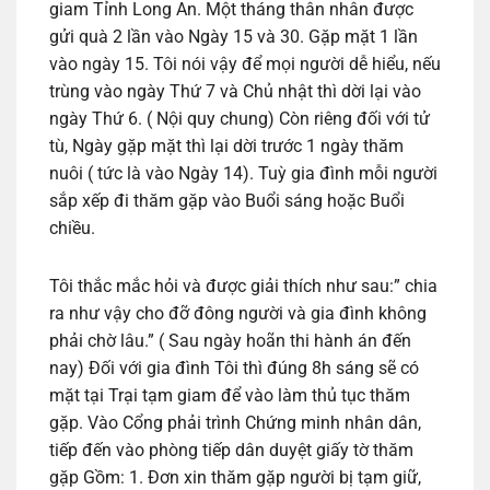
giam Tỉnh Long An. Một tháng thân nhân được
gửi quà 2 lần vào Ngày 15 và 30. Gặp mặt 1 lần
vào ngày 15. Tôi nói vậy để mọi người dễ hiểu, nếu
trùng vào ngày Thứ 7 và Chủ nhật thì dời lại vào
ngày Thứ 6. ( Nội quy chung) Còn riêng đối với tử
tù, Ngày gặp mặt thì lại dời trước 1 ngày thăm
nuôi ( tức là vào Ngày 14). Tuỳ gia đình mỗi người
sắp xếp đi thăm gặp vào Buổi sáng hoặc Buổi
chiều.
Tôi thắc mắc hỏi và được giải thích như sau:” chia
ra như vậy cho đỡ đông người và gia đình không
phải chờ lâu.” ( Sau ngày hoãn thi hành án đến
nay) Đối với gia đình Tôi thì đúng 8h sáng sẽ có
mặt tại Trại tạm giam để vào làm thủ tục thăm
gặp. Vào Cổng phải trình Chứng minh nhân dân,
tiếp đến vào phòng tiếp dân duyệt giấy tờ thăm
gặp Gồm: 1. Đơn xin thăm gặp người bị tạm giữ,