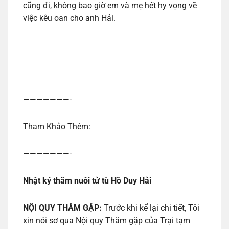
cũng đi, không bao giờ em và mẹ hết hy vọng về
việc kêu oan cho anh Hải.
———————-
Tham Khảo Thêm:
———————-
Nhật ký thăm nuôi tử tù Hồ Duy Hải
NỘI QUY THĂM GẶP:
Trước khi kể lại chi tiết, Tôi
xin nói sơ qua Nội quy Thăm gặp của Trại tạm