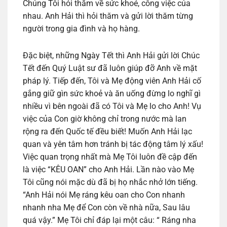
Chúng Tôi hỏi thăm về sức khoẻ, công việc của
nhau. Anh Hải thì hỏi thăm và gửi lời thăm từng
người trong gia đình và họ hàng.
Đặc biệt, những Ngày Tết thì Anh Hải gửi lời Chúc
Tết đến Quý Luật sư đã luôn giúp đỡ Anh về mặt
pháp lý. Tiếp đến, Tôi và Mẹ động viên Anh Hải cố
gắng giữ gìn sức khoẻ và ăn uống đừng lo nghĩ gì
nhiều vì bên ngoài đã có Tôi và Mẹ lo cho Anh! Vụ
việc của Con giờ không chỉ trong nước mà lan
rộng ra đến Quốc tế đều biết! Muốn Anh Hải lạc
quan và yên tâm hơn tránh bị tác động tâm lý xấu!
Việc quan trọng nhất mà Mẹ Tôi luôn đề cập đến
là việc “KÊU OAN” cho Anh Hải. Lần nào vào Mẹ
Tôi cũng nói mặc dù đã bị họ nhắc nhở lớn tiếng.
“Anh Hải nói Mẹ ráng kêu oan cho Con nhanh
nhanh nha Mẹ để Con còn về nhà nữa, Sau lâu
quá vậy.” Mẹ Tôi chỉ đáp lại một câu: “ Ráng nha