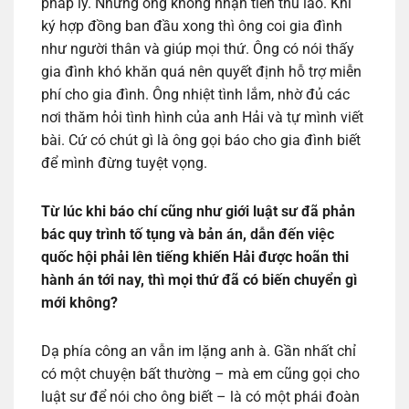
pháp lý. Nhưng ông không nhận tiền thù lao. Khi
ký hợp đồng ban đầu xong thì ông coi gia đình
như người thân và giúp mọi thứ. Ông có nói thấy
gia đình khó khăn quá nên quyết định hỗ trợ miễn
phí cho gia đình. Ông nhiệt tình lắm, nhờ đủ các
nơi thăm hỏi tình hình của anh Hải và tự mình viết
bài. Cứ có chút gì là ông gọi báo cho gia đình biết
để mình đừng tuyệt vọng.
Từ lúc khi báo chí cũng như giới luật sư đã phản
bác quy trình tố tụng và bản án, dẫn đến việc
quốc hội phải lên tiếng khiến Hải được hoãn thi
hành án tới nay, thì mọi thứ đã có biến chuyển gì
mới không?
Dạ phía công an vẫn im lặng anh à. Gần nhất chỉ
có một chuyện bất thường – mà em cũng gọi cho
luật sư để nói cho ông biết – là có một phái đoàn