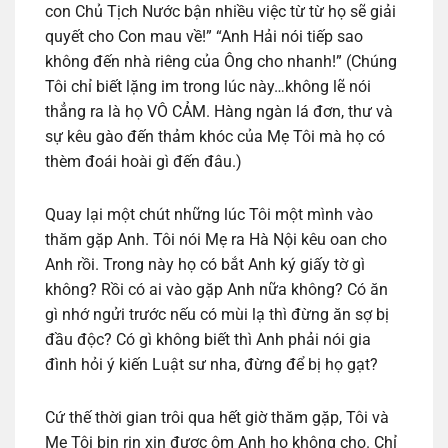
con Chủ Tịch Nước bận nhiều việc từ từ họ sẽ giải
quyết cho Con mau về!” “Anh Hải nói tiếp sao
không đến nhà riêng của Ông cho nhanh!” (Chúng
Tôi chỉ biết lặng im trong lúc này…không lẽ nói
thẳng ra là họ VÔ CẢM. Hàng ngàn lá đơn, thư và
sự kêu gào đến thảm khóc của Mẹ Tôi mà họ có
thèm đoái hoài gì đến đâu.)
Quay lại một chút những lúc Tôi một mình vào
thăm gặp Anh. Tôi nói Mẹ ra Hà Nội kêu oan cho
Anh rồi. Trong này họ có bắt Anh ký giấy tờ gì
không? Rồi có ai vào gặp Anh nữa không? Có ăn
gì nhớ ngửi trước nếu có mùi lạ thì đừng ăn sợ bị
đầu độc? Có gì không biết thì Anh phải nói gia
đình hỏi ý kiến Luật sư nha, đừng để bị họ gạt?
Cứ thế thời gian trôi qua hết giờ thăm gặp, Tôi và
Mẹ Tôi bịn rịn xin được ôm Anh họ không cho. Chỉ