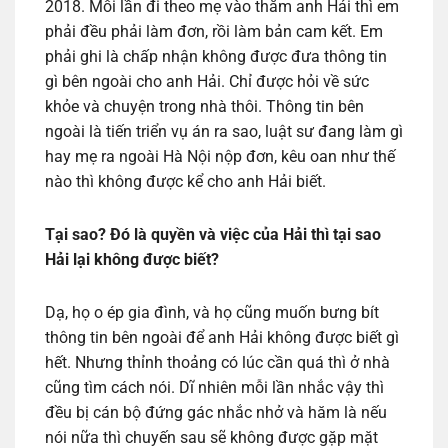
2018. Mỗi lần đi theo mẹ vào thăm anh Hải thì em
phải đều phải làm đơn, rồi làm bản cam kết. Em
phải ghi là chấp nhận không được đưa thông tin
gì bên ngoài cho anh Hải. Chỉ được hỏi về sức
khỏe và chuyện trong nhà thôi. Thông tin bên
ngoài là tiến triển vụ án ra sao, luật sư đang làm gì
hay mẹ ra ngoài Hà Nội nộp đơn, kêu oan như thế
nào thì không được kể cho anh Hải biết.
Tại sao? Đó là quyền và việc của Hải thì tại sao
Hải lại không được biết?
Dạ, họ o ép gia đình, và họ cũng muốn bưng bít
thông tin bên ngoài để anh Hải không được biết gì
hết. Nhưng thỉnh thoảng có lúc cần quá thì ở nhà
cũng tìm cách nói. Dĩ nhiên mỗi lần nhắc vậy thì
đều bị cán bộ đứng gác nhắc nhở và hăm là nếu
nói nữa thì chuyến sau sẽ không được gặp mặt