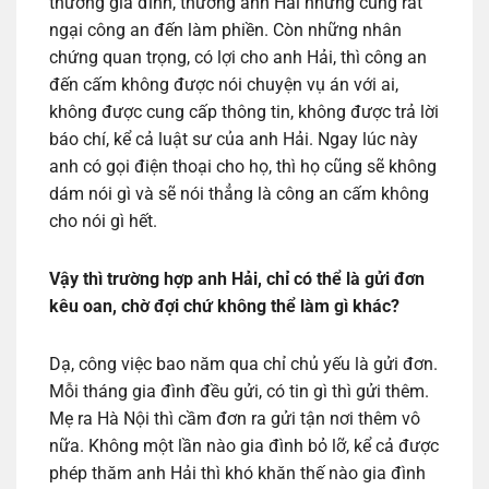
thương gia đình, thương anh Hải nhưng cũng rất
ngại công an đến làm phiền. Còn những nhân
chứng quan trọng, có lợi cho anh Hải, thì công an
đến cấm không được nói chuyện vụ án với ai,
không được cung cấp thông tin, không được trả lời
báo chí, kể cả luật sư của anh Hải. Ngay lúc này
anh có gọi điện thoại cho họ, thì họ cũng sẽ không
dám nói gì và sẽ nói thẳng là công an cấm không
cho nói gì hết.
Vậy thì trường hợp anh Hải, chỉ có thể là gửi đơn
kêu oan, chờ đợi chứ không thể làm gì khác?
Dạ, công việc bao năm qua chỉ chủ yếu là gửi đơn.
Mỗi tháng gia đình đều gửi, có tin gì thì gửi thêm.
Mẹ ra Hà Nội thì cầm đơn ra gửi tận nơi thêm vô
nữa. Không một lần nào gia đình bỏ lỡ, kể cả được
phép thăm anh Hải thì khó khăn thế nào gia đình