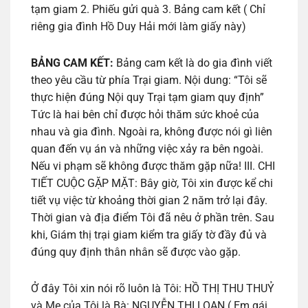
tạm giam 2. Phiếu gửi quà 3. Bảng cam kết ( Chỉ
riêng gia đình Hồ Duy Hải mới làm giấy này)
BẢNG CAM KẾT:
Bảng cam kết là do gia đình viết
theo yêu cầu từ phía Trại giam. Nội dung: “Tôi sẽ
thực hiện đúng Nội quy Trại tạm giam quy định”
Tức là hai bên chỉ được hỏi thăm sức khoẻ của
nhau và gia đình. Ngoài ra, không được nói gì liên
quan đến vụ án và những việc xảy ra bên ngoài.
Nếu vi phạm sẽ không được thăm gặp nữa! III. CHI
TIẾT CUỘC GẶP MẶT: Bây giờ, Tôi xin được kể chi
tiết vụ việc từ khoảng thời gian 2 năm trở lại đây.
Thời gian và địa điểm Tôi đã nêu ở phần trên. Sau
khi, Giám thị trại giam kiểm tra giấy tờ đầy đủ và
đúng quy định thân nhân sẽ được vào gặp.
Ở đây Tôi xin nói rõ luôn là Tôi: HỒ THỊ THU THUỶ
và Mẹ của Tôi là Bà: NGUYỄN THỊ LOAN ( Em gái