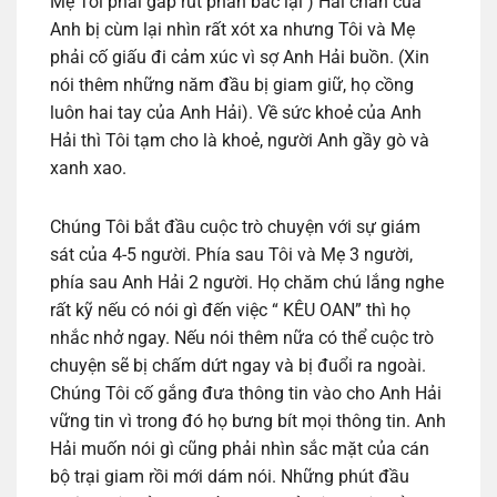
Mẹ Tôi phải gấp rút phản bác lại ) Hai chân của
Anh bị cùm lại nhìn rất xót xa nhưng Tôi và Mẹ
phải cố giấu đi cảm xúc vì sợ Anh Hải buồn. (Xin
nói thêm những năm đầu bị giam giữ, họ cồng
luôn hai tay của Anh Hải). Về sức khoẻ của Anh
Hải thì Tôi tạm cho là khoẻ, người Anh gầy gò và
xanh xao.
Chúng Tôi bắt đầu cuộc trò chuyện với sự giám
sát của 4-5 người. Phía sau Tôi và Mẹ 3 người,
phía sau Anh Hải 2 người. Họ chăm chú lắng nghe
rất kỹ nếu có nói gì đến việc “ KÊU OAN” thì họ
nhắc nhở ngay. Nếu nói thêm nữa có thể cuộc trò
chuyện sẽ bị chấm dứt ngay và bị đuổi ra ngoài.
Chúng Tôi cố gắng đưa thông tin vào cho Anh Hải
vững tin vì trong đó họ bưng bít mọi thông tin. Anh
Hải muốn nói gì cũng phải nhìn sắc mặt của cán
bộ trại giam rồi mới dám nói. Những phút đầu